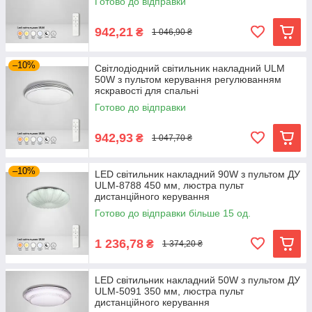
Готово до відправки
942,21
₴
1 046,90 ₴
–10%
Світлодіодний світильник накладний ULM
50W з пультом керування регулюванням
яскравості для спальні
Готово до відправки
942,93
₴
1 047,70 ₴
–10%
LED світильник накладний 90W з пультом ДУ
ULM-8788 450 мм, люстра пульт
дистанційного керування
Готово до відправки більше 15 од.
1 236,78
₴
1 374,20 ₴
LED світильник накладний 50W з пультом ДУ
ULM-5091 350 мм, люстра пульт
дистанційного керування