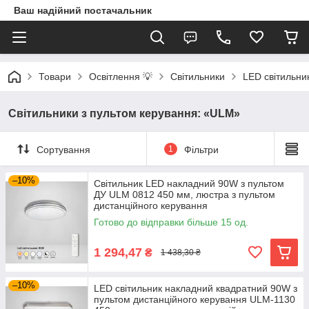
Ваш надійний постачальник
Товари
Освітлення 💡
Світильники
LED світильни
Світильники з пультом керування: «ULM»
Сортування
1
Фільтри
–10%
Світильник LED накладний 90W з пультом
ДУ ULM 0812 450 мм, люстра з пультом
дистанційного керування
Готово до відправки більше 15 од.
1 294,47
₴
1 438,30 ₴
–10%
LED світильник накладний квадратний 90W з
пультом дистанційного керування ULM-1130