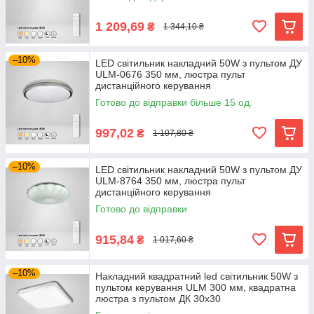
1 209,69
₴
1 344,10 ₴
–10%
LED світильник накладний 50W з пультом ДУ
ULM-0676 350 мм, люстра пульт
дистанційного керування
Готово до відправки більше 15 од.
997,02
₴
1 107,80 ₴
–10%
LED світильник накладний 50W з пультом ДУ
ULM-8764 350 мм, люстра пульт
дистанційного керування
Готово до відправки
915,84
₴
1 017,60 ₴
–10%
Накладний квадратний led світильник 50W з
пультом керування ULM 300 мм, квадратна
люстра з пультом ДК 30х30