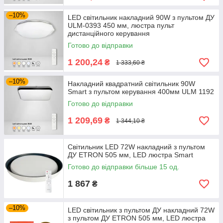
–10%
LED світильник накладний 90W з пультом ДУ
ULM-0393 450 мм, люстра пульт
дистанційного керування
Готово до відправки
1 200,24
₴
1 333,60 ₴
–10%
Накладний квадратний світильник 90W
Smart з пультом керування 400мм ULM 1192
Готово до відправки
1 209,69
₴
1 344,10 ₴
Світильник LED 72W накладний з пультом
ДУ ETRON 505 мм, LED люстра Smart
Готово до відправки більше 15 од.
1 867
₴
–10%
LED світильник з пультом ДУ накладний 72W
з пультом ДУ ETRON 505 мм, LED люстра