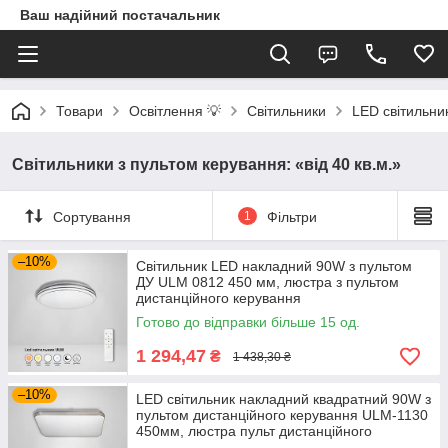
Ваш надійний постачальник
Товари
Освітлення 💡
Світильники
LED світильни
Світильники з пультом керування: «від 40 кв.м.»
Сортування
1
Фільтри
–10%
Світильник LED накладний 90W з пультом
ДУ ULM 0812 450 мм, люстра з пультом
дистанційного керування
Готово до відправки більше 15 од.
1 294,47
₴
1 438,30 ₴
–10%
LED світильник накладний квадратний 90W з
пультом дистанційного керування ULM-1130
450мм, люстра пульт дистанційного
керування