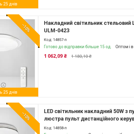
 25 днів
Накладний світильник стельовий 
–10%
ULM-0423
14857-п
Готово до відправки більше 15 од.
Оптом і в
1 062,09 ₴
1 180,10 ₴
 25 днів
LED світильник накладний 50W з 
–10%
люстра пульт дистанційного керу
14858-п