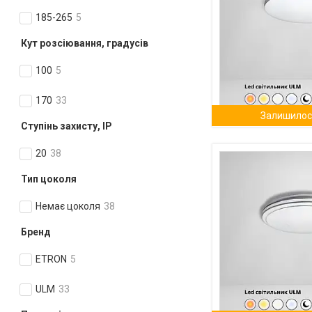
185-265
5
Кут розсіювання, градусів
100
5
170
33
Залишилось
Ступінь захисту, IP
20
38
Тип цоколя
Немає цоколя
38
Бренд
ETRON
5
ULM
33