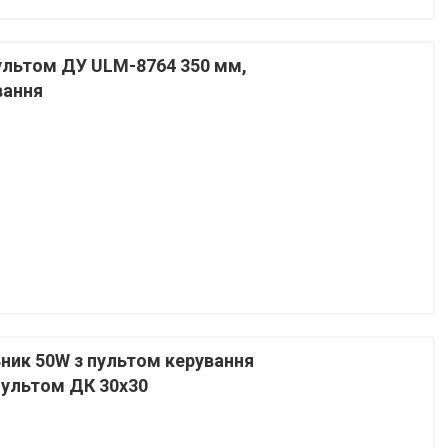
пультом ДУ ULM-8764 350 мм,
вання
ьник 50W з пультом керування
пультом ДК 30х30