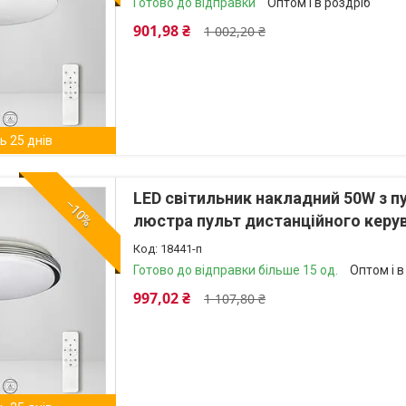
Готово до відправки
Оптом і в роздріб
901,98 ₴
1 002,20 ₴
 25 днів
LED світильник накладний 50W з 
–10%
люстра пульт дистанційного керу
18441-п
Готово до відправки більше 15 од.
Оптом і в
997,02 ₴
1 107,80 ₴