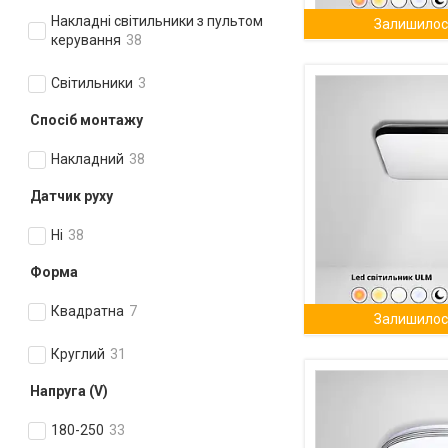
Накладні світильники з пультом
Залишилось
керування
38
Світильники
3
Спосіб монтажу
Накладний
38
Датчик руху
Ні
38
Форма
Квадратна
7
Залишилось
Круглий
31
Напруга (V)
180-250
33