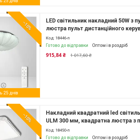
 25 днів
LED світильник накладний 50W з 
–10%
люстра пульт дистанційного керу
18446-п
Готово до відправки
Оптом і в роздріб
915,84 ₴
1 017,60 ₴
 25 днів
Накладний квадратний led світил
–10%
ULM 300 мм, квадратна люстра з 
18450-п
Готово до відправки
Оптом і в роздріб