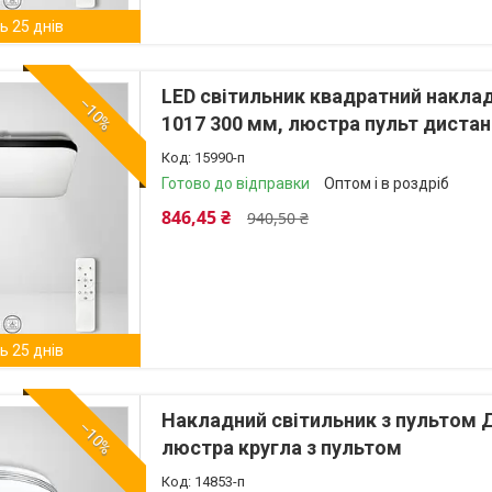
 25 днів
LED світильник квадратний накла
–10%
1017 300 мм, люстра пульт дистан
15990-п
Готово до відправки
Оптом і в роздріб
846,45 ₴
940,50 ₴
 25 днів
Накладний світильник з пультом 
–10%
люстра кругла з пультом
14853-п