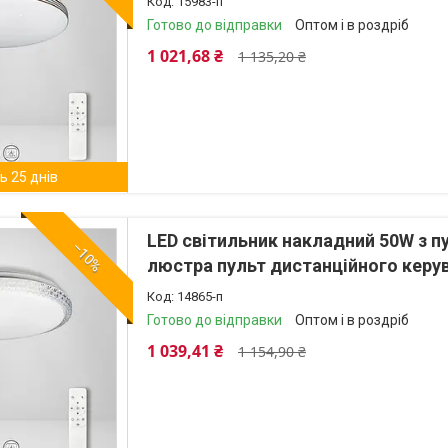
15983-п
Готово до відправки
Оптом і в роздріб
1 021,68 ₴
1 135,20 ₴
 25 днів
LED світильник накладний 50W з 
–10%
люстра пульт дистанційного керу
14865-п
Готово до відправки
Оптом і в роздріб
1 039,41 ₴
1 154,90 ₴