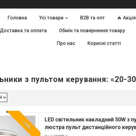
Головна
Усі товари
B2B та опт
🔥 Акція
Доставка та оплата
Обмін та повернення товару
Про нас
Корисні статті
ьники з пультом керування: «20-30
LED світильник накладний 50W з 
–10%
люстра пульт дистанційного керу