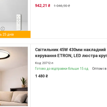
942,21 ₴
1 046,90 ₴
 25 днів
Світильник 45W 430мм накладний 
керування ETRON, LED люстра кру
20712-п
Готово до відправки більше 15 од.
Оптом і в
1 480 ₴