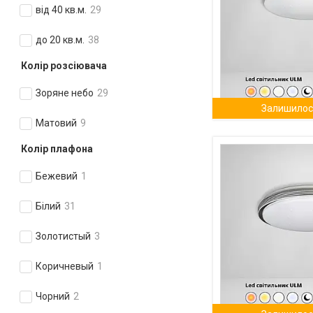
від 40 кв.м.
29
до 20 кв.м.
38
Колір розсіювача
Зоряне небо
29
Залишилось
Матовий
9
Колір плафона
Бежевий
1
Білий
31
Золотистый
3
Коричневый
1
Чорний
2