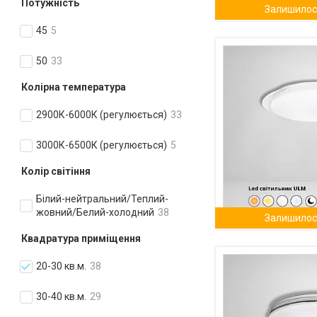
Потужність
Залишилось
45
5
50
33
Колірна температура
2900К-6000К (регулюється)
33
3000К-6500К (регулюється)
5
Колір світіння
Білий-нейтральний/Теплий-
жовний/Белий-холодний
38
Залишилось
Квадратура приміщення
20-30 кв.м.
38
30-40 кв.м.
29