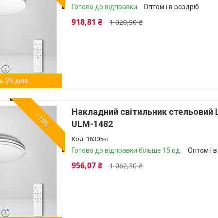
Готово до відправки
Оптом і в роздріб
918,81 ₴
1 020,90 ₴
 25 днів
Накладний світильник стельовий 
–10%
ULM-1482
16305-п
Готово до відправки більше 15 од.
Оптом і в
956,07 ₴
1 062,30 ₴