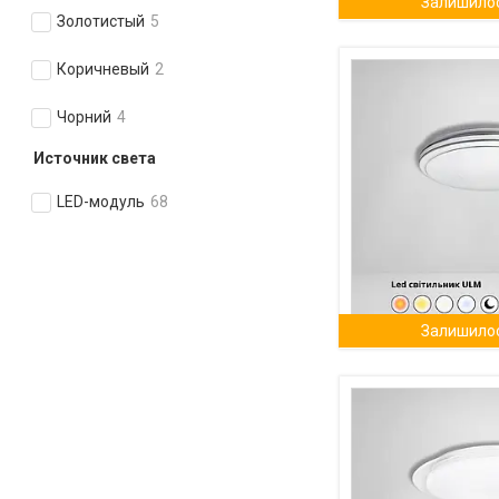
Залишилос
Золотистый
5
Коричневый
2
Чорний
4
Источник света
LED-модуль
68
Залишилос