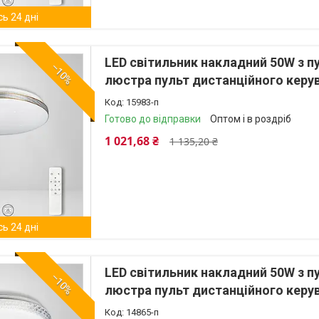
ь 24 дні
LED світильник накладний 50W з 
–10%
люстра пульт дистанційного керу
15983-п
Готово до відправки
Оптом і в роздріб
1 021,68 ₴
1 135,20 ₴
ь 24 дні
LED світильник накладний 50W з 
–10%
люстра пульт дистанційного керу
14865-п