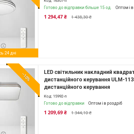
16307-п
Готово до відправки більше 15 од.
Оптом і в
1 294,47 ₴
1 438,30 ₴
ь 24 дні
LED світильник накладний квадра
–10%
дистанційного керування ULM-113
дистанційного керування
15992-п
Готово до відправки
Оптом і в роздріб
1 209,69 ₴
1 344,10 ₴