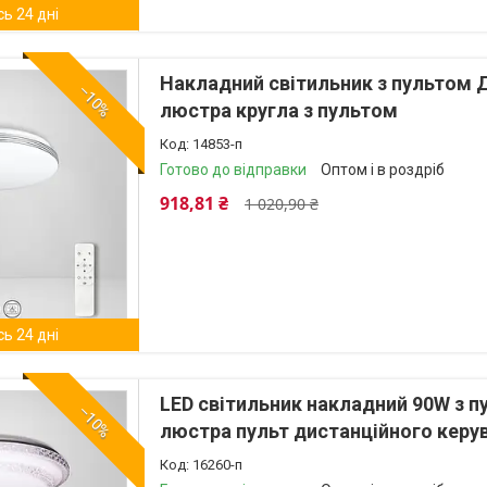
ь 24 дні
Накладний світильник з пультом 
–10%
люстра кругла з пультом
14853-п
Готово до відправки
Оптом і в роздріб
918,81 ₴
1 020,90 ₴
ь 24 дні
LED світильник накладний 90W з 
–10%
люстра пульт дистанційного керу
16260-п