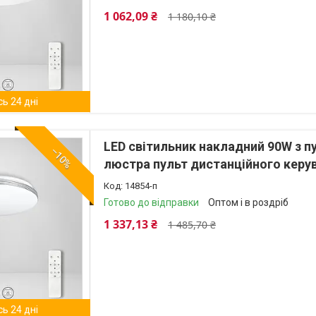
1 062,09 ₴
1 180,10 ₴
ь 24 дні
LED світильник накладний 90W з 
–10%
люстра пульт дистанційного керу
14854-п
Готово до відправки
Оптом і в роздріб
1 337,13 ₴
1 485,70 ₴
ь 24 дні