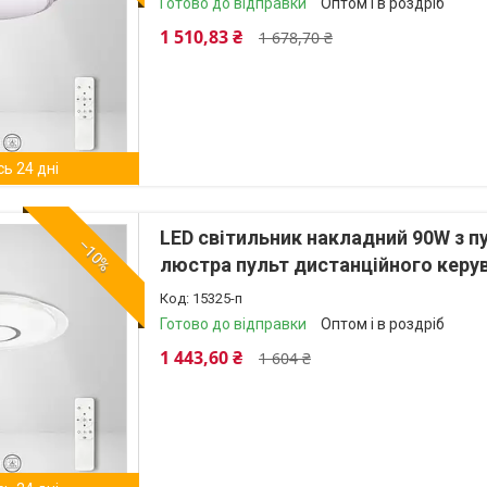
Готово до відправки
Оптом і в роздріб
1 510,83 ₴
1 678,70 ₴
ь 24 дні
LED світильник накладний 90W з 
–10%
люстра пульт дистанційного керу
15325-п
Готово до відправки
Оптом і в роздріб
1 443,60 ₴
1 604 ₴