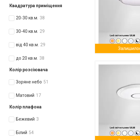
Квадратура приміщення
20-30 кв.м.
38
30-40 кв.м.
29
від 40 кв.м.
29
Залишилос
до 20 кв.м.
38
Колір розсіювача
Зоряне небо
51
Матовий
17
Колір плафона
Бежевий
3
Білий
54