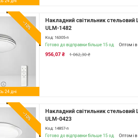
ь 24 дні
Накладний світильник стельовий 
–10%
ULM-1482
16305-п
Готово до відправки більше 15 од.
Оптом і в
956,07 ₴
1 062,30 ₴
ь 24 дні
Накладний світильник стельовий 
–10%
ULM-0423
14857-п
Готово до відправки більше 15 од.
Оптом і в