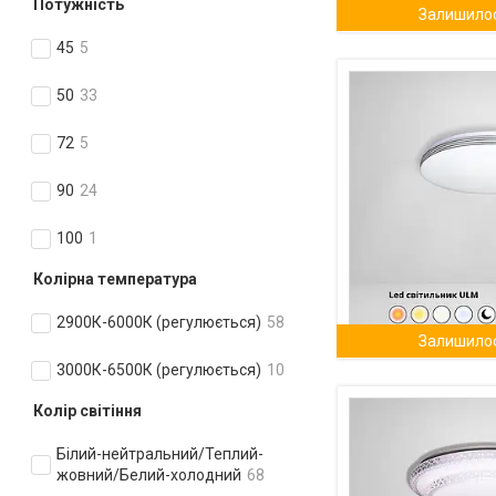
Потужність
Залишилос
45
5
50
33
72
5
90
24
100
1
Колірна температура
2900К-6000К (регулюється)
58
Залишилос
3000К-6500К (регулюється)
10
Колір світіння
Білий-нейтральний/Теплий-
жовний/Белий-холодний
68