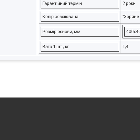
Гарантійний термін
2 роки
Колір розсіювача
"Зоряне
Розмір основи, мм
400х4
Вага 1 шт., кг
1,4