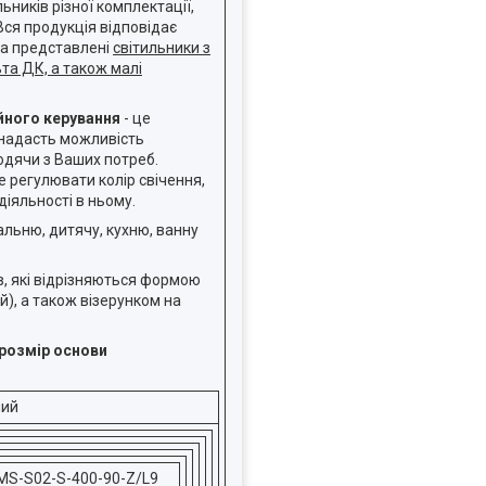
ьників різної комплектації,
Вся продукція відповідає
ка представлені
світильники з
та ДК, а також малі
йного керування
- це
 надасть можливість
ходячи з Ваших потреб.
 регулювати колір свічення,
діяльності в ньому.
пальню, дитячу, кухню, ванну
ів, які відрізняються формою
), а також візерунком на
 розмір основи
ний
MS-S02-S-400-90-Z/L9