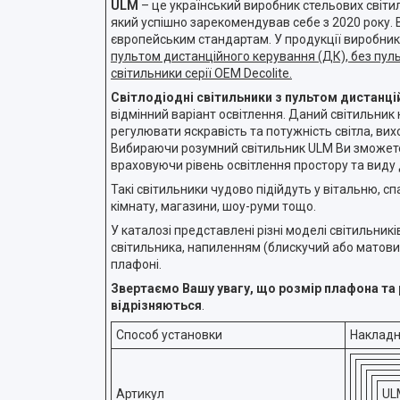
ULM
– це український виробник стельових світил
який успішно зарекомендував себе з 2020 року. 
європейським стандартам. У продукції виробни
пультом дистанційного керування (ДК), без пуль
світильники серії OEM Decolite.
Світлодіодні світильники з пультом дистанці
відмінний варіант освітлення. Даний світильник
регулювати яскравість та потужність світла, ви
Вибираючи розумний світильник ULM Ви зможете
враховуючи рівень освітлення простору та виду 
Такі світильники чудово підійдуть у вітальню, с
кімнату, магазини, шоу-руми тощо.
У каталозі представлені різні моделі світильник
світильника, напиленням (блискучий або матовий
плафоні.
Звертаємо Вашу увагу, що розмір плафона та
відрізняються
.
Способ установки
Наклад
Артикул
UL