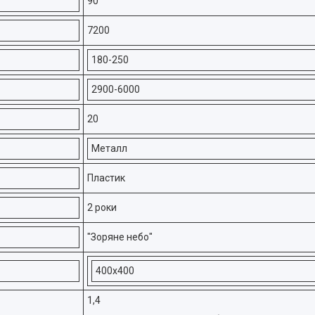
90
7200
180-250
2900-6000
20
Металл
Пластик
2 роки
"Зоряне небо"
400х400
1,4