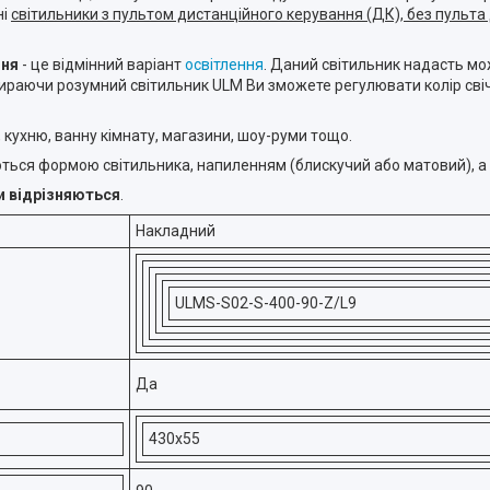
ні
світильники з пультом дистанційного керування (ДК), без пульта 
ння
- це відмінний варіант
освітлення
. Даний світильник надасть м
ибираючи розумний світильник ULM Ви зможете регулювати колір сві
, кухню, ванну кімнату, магазини, шоу-руми тощо.
зняються формою світильника, напиленням (блискучий або матовий), а
и відрізняються
.
Накладний
ULMS-S02-S-400-90-Z/L9
Да
430х55