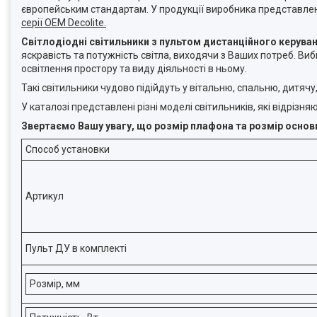
європейським стандартам. У продукції виробника представле
серії OEM Decolite.
Світлодіодні світильники з пультом дистанційного керува
яскравість та потужність світла, виходячи з Ваших потреб. В
освітлення простору та виду діяльності в ньому.
Такі світильники чудово підійдуть у вітальню, спальню, дитячу
У каталозі представлені різні моделі світильників, які відрі
Звертаємо Вашу увагу, що розмір плафона та розмір основ
Способ установки
Артикул
Пульт ДУ в комплекті
Розмір, мм