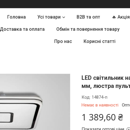
Головна
Усі товари
B2B та опт
🔥 Акція
Доставка та оплата
Обмін та повернення товару
Про нас
Корисні статті
LED світильник 
мм, люстра пуль
Код:
14874-п
Немає в наявності
Опт
1 389,60 ₴
Показати оптові ціни