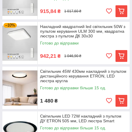
915,84
₴
1 017,60 ₴
–10%
Накладний квадратний led світильник 50W з
пультом керування ULM 300 мм, квадратна
люстра з пультом ДК 30х30
Готово до відправки
942,21
₴
1 046,90 ₴
Світильник 45W 430мм накладний з пультом
дистанційного керування ETRON, LED
люстра кругла
Готово до відправки більше 15 од.
1 480
₴
Світильник LED 72W накладний з пультом
ДУ ETRON 505 мм, LED люстра Smart
Готово до відправки більше 15 од.