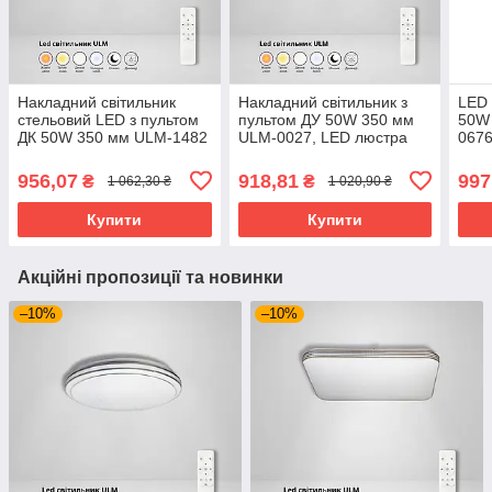
Накладний світильник
Накладний світильник з
LED 
стельовий LED з пультом
пультом ДУ 50W 350 мм
50W 
ДК 50W 350 мм ULM-1482
ULM-0027, LED люстра
0676
кругла з пультом
пуль
керу
956,07
918,81
997
₴
₴
1 062,30 ₴
1 020,90 ₴
Купити
Купити
Акційні пропозиції та новинки
–10%
–10%