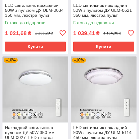
LED світильник накладний
LED світильник накладний
50W з пультом ДУ ULM-0034
50W з пультом ДУ ULM-0621
350 мм, люстра пульт
350 мм, люстра пульт
дистанційного керування
дистанційного керування
Готово до відправки
Готово до відправки
1 021,68
1 039,41
₴
₴
1 135,20 ₴
1 154,90 ₴
Купити
Купити
–10%
–10%
Накладний світильник з
LED світильник накладний
пультом ДУ 50W 350 мм
90W з пультом ДУ ULM-5114
ULM-0027, LED люстра
450 мм, люстра пульт