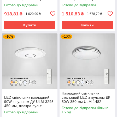
кругла з пультом
дистанційного керування
Готово до відправки
Готово до відправки
918,81
1 510,83
₴
₴
1 020,90 ₴
1 678,70 ₴
Купити
Купити
–10%
–10%
Накладний світильник
LED світильник накладний
стельовий LED з пультом ДК
90W з пультом ДУ ULM-3295
50W 350 мм ULM-1482
450 мм, люстра пульт
Готово до відправки більше
дистанційного керування
Готово до відправки
15 од.