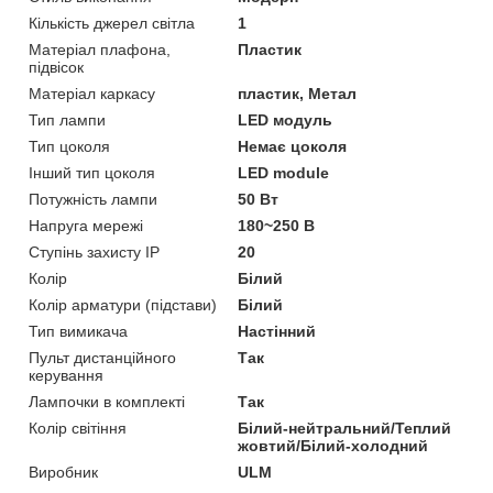
Кількість джерел світла
1
Матеріал плафона,
Пластик
підвісок
Матеріал каркасу
пластик, Метал
Тип лампи
LED модуль
Тип цоколя
Немає цоколя
Інший тип цоколя
LED module
Потужність лампи
50 Вт
Напруга мережі
180~250 В
Ступінь захисту IP
20
Колір
Білий
Колір арматури (підстави)
Білий
Тип вимикача
Настінний
Пульт дистанційного
Так
керування
Лампочки в комплекті
Так
Колір світіння
Білий-нейтральний/Теплий
жовтий/Білий-холодний
Виробник
ULM