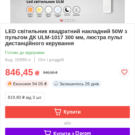
LED світильник квадратний накладний 50W з
пультом ДК ULM-1017 300 мм, люстра пульт
дистанційного керування
Готово до відправки
Код: 15990-п
Опт і роздріб
846,45
₴
940,50 ₴
Економія
94.05 ₴
Залишилось
26 днів
819,80 ₴
від 3 шт.
Купити
або
Купити з