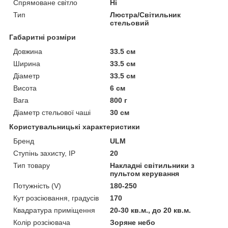
Спрямоване світло
Ні
Тип
Люстра/Світильник
стельовий
Габаритні розміри
Довжина
33.5 см
Ширина
33.5 см
Діаметр
33.5 см
Висота
6 см
Вага
800 г
Діаметр стельової чаші
30 см
Користувальницькі характеристики
Бренд
ULM
Ступінь захисту, IP
20
Тип товару
Накладні світильники з
пультом керування
Потужність (V)
180-250
Кут розсіювання, градусів
170
Квадратура приміщення
20-30 кв.м., до 20 кв.м.
Колір розсіювача
Зоряне небо