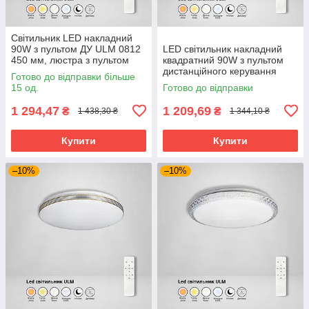
Світильник LED накладний
90W з пультом ДУ ULM 0812
LED світильник накладний
450 мм, люстра з пультом
квадратний 90W з пультом
дистанційного керування
дистанційного керування
Готово до відправки більше
ULM-1130 450мм, люстра
15 од.
Готово до відправки
пульт дистанційного
керування
1 294,47
1 209,69
₴
₴
1 438,30 ₴
1 344,10 ₴
Купити
Купити
–10%
–10%