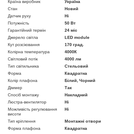
Країна виробник
Україна
Стан
Новий
Датчик руху
Ні
Потужність
50 Вт
Гарантійний термін
24 міс
Джерело світла
LED module
Кут розсіювання
170 град.
Колірна температура
4000К
Світловий потік
4000 лм
Тип світильника
Стельовий
Форма
Квадратна
Колір плафона
Білий, Чорний
Діммер
Так
Спосіб монтажу
Накладний
Люстра-вентилятор
Ні
Можливість регулювання
Ні
висоти
Тип кріплення
Монтажні отвори
Форма плафона
Квадратна