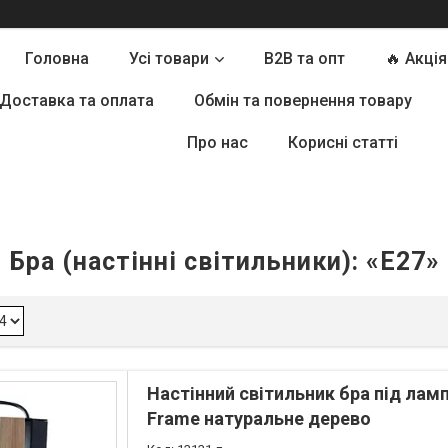
Головна
Усі товари
B2B та опт
🔥 Акція
Доставка та оплата
Обмін та повернення товару
Про нас
Корисні статті
Бра (настінні світильники): «E27»
Настінний світильник бра під лам
Frame натуральне дерево