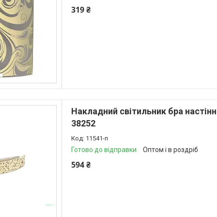
319 ₴
Накладний світильник бра настінн
38252
11541-п
Готово до відправки
Оптом і в роздріб
594 ₴