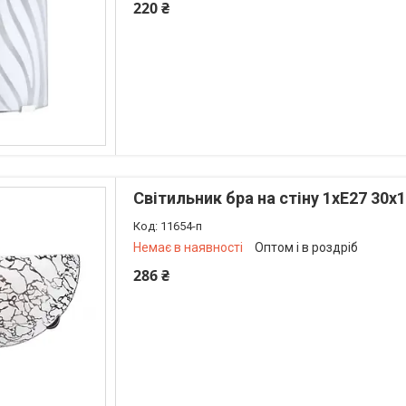
220 ₴
+380 (73) 226-42-97
Світильник бра на стіну 1хЕ27 30х
11654-п
Немає в наявності
Оптом і в роздріб
286 ₴
+380 (73) 226-42-97