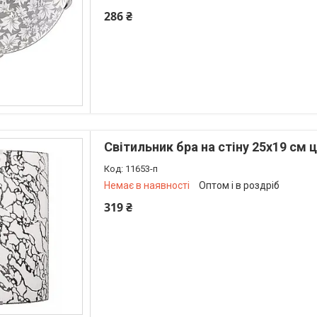
286 ₴
+380 (73) 226-42-97
Світильник бра на стіну 25х19 см 
11653-п
Немає в наявності
Оптом і в роздріб
319 ₴
+380 (73) 226-42-97