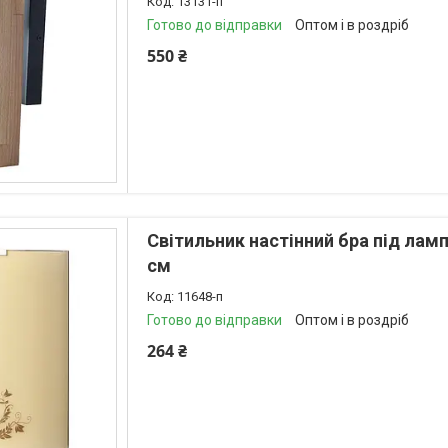
13131-п
Готово до відправки
Оптом і в роздріб
550 ₴
Світильник настінний бра під лам
см
11648-п
Готово до відправки
Оптом і в роздріб
264 ₴