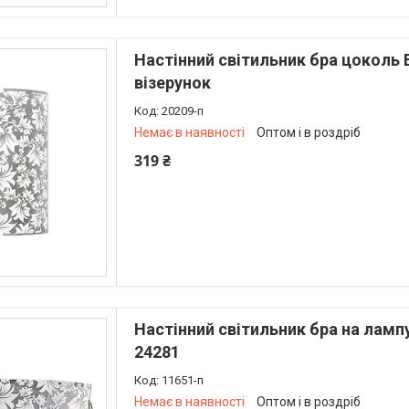
Настінний світильник бра цоколь 
візерунок
20209-п
Немає в наявності
Оптом і в роздріб
319 ₴
+380 (73) 226-42-97
Настінний світильник бра на ламп
24281
11651-п
Немає в наявності
Оптом і в роздріб