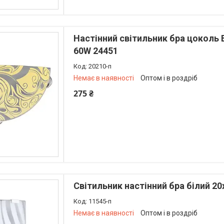
Настінний світильник бра цоколь 
60W 24451
20210-п
Немає в наявності
Оптом і в роздріб
275 ₴
+380 (73) 226-42-97
Світильник настінний бра білий 20
11545-п
Немає в наявності
Оптом і в роздріб