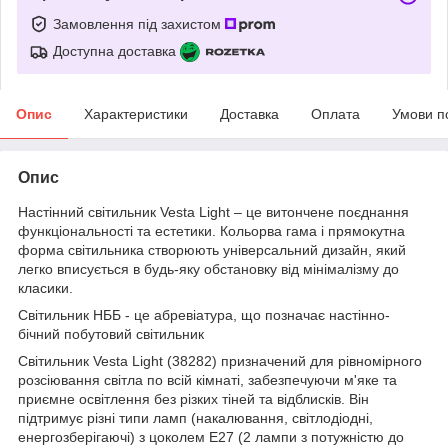
Замовлення під захистом
Доступна доставка
Опис
Характеристики
Доставка
Оплата
Умови п
Опис
Настінний світильник Vesta Light – це витончене поєднання
функціональності та естетики. Кольорва гама і прямокутна
форма світильника створюють універсальний дизайн, який
легко вписується в будь-яку обстановку від мінімалізму до
класики.
Світильник НББ - це абревіатура, що позначає настінно-
бічний побутовий світильник
Світильник Vesta Light (38282) призначений для рівномірного
розсіювання світла по всій кімнаті, забезпечуючи м'яке та
приємне освітлення без різких тіней та відблисків. Він
підтримує різні типи ламп (накалювання, світлодіодні,
енергозберігаючі) з цоколем E27 (2 лампи з потужністю до