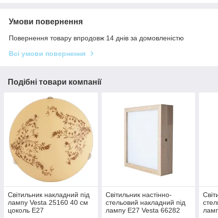
Умови повернення
Повернення товару впродовж 14 днів за домовленістю
Всі умови повернення
Подібні товари компанії
Світильник накладний під
Світильник настінно-
Світ
лампу Vesta 25160 40 см
стельовий накладний під
стел
цоколь Е27
лампу Е27 Vesta 66282
ламп
натуральне дерево світле
нату