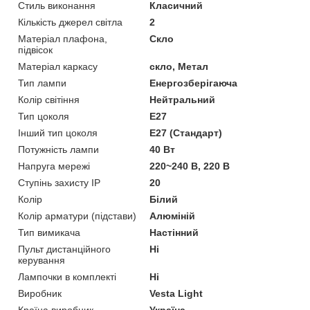
Стиль виконання
Класичний
Кількість джерел світла
2
Матеріал плафона,
Скло
підвісок
Матеріал каркасу
скло, Метал
Тип лампи
Енергозберігаюча
Колір світіння
Нейтральний
Тип цоколя
E27
Інший тип цоколя
E27 (Стандарт)
Потужність лампи
40 Вт
Напруга мережі
220~240 В, 220 В
Ступінь захисту IP
20
Колір
Білий
Колір арматури (підстави)
Алюміній
Тип вимикача
Настінний
Пульт дистанційного
Ні
керування
Лампочки в комплекті
Ні
Виробник
Vesta Light
Країна виробник
Україна