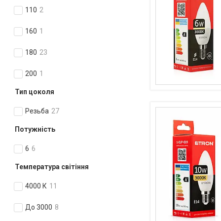
110
2
160
1
180
23
200
1
Тип цоколя
Резьба
27
Потужність
6
6
Температура світіння
4000 К
11
До 3000
8