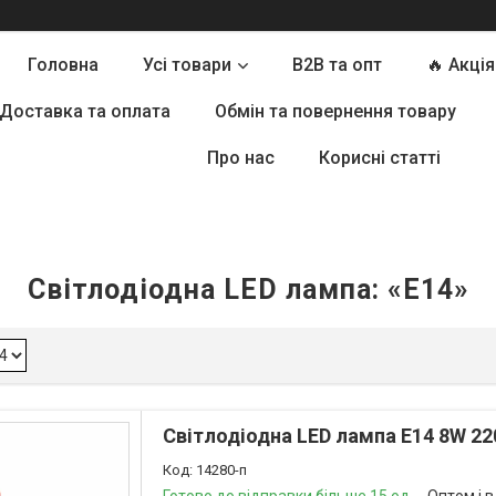
Головна
Усі товари
B2B та опт
🔥 Акція
Доставка та оплата
Обмін та повернення товару
Про нас
Корисні статті
Світлодіодна LED лампа: «E14»
Світлодіодна LED лампа E14 8W 22
14280-п