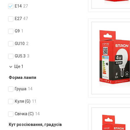
E14
27
E27
47
G9
1
GU10
2
GU5.3
3
Ще 1
Форма лампи
Груша
14
Куля (G)
11
Свічка (С)
14
Кут розсіювання, градусів