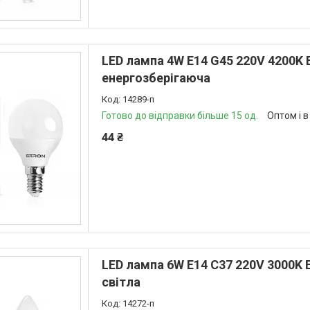
LED лампа 4W E14 G45 220V 4200K
енергозберігаюча
14289-п
Готово до відправки більше 15 од.
Оптом і в
44 ₴
LED лампа 6W E14 C37 220V 3000K
світла
14272-п