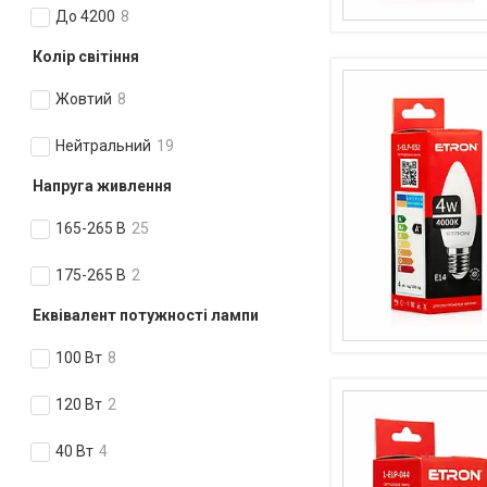
До 4200
8
Колір світіння
Жовтий
8
Нейтральний
19
Напруга живлення
165-265 В
25
175-265 В
2
Еквівалент потужності лампи
100 Вт
8
120 Вт
2
40 Вт
4