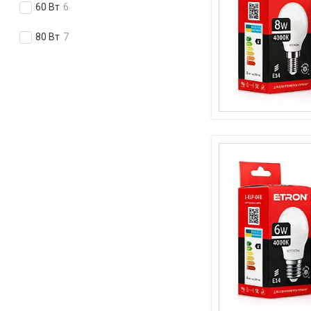
60 Вт
6
80 Вт
7