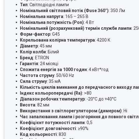
Тип
: Світлодіодні лампи
Номінальний світловий потік (Фuse 360°)
: 350 Лм
Номінальна напруга
: 165 – 265 В
Номінальна потужність (Pon)
: 4 Вт
Номінальний (розрахунковий) термін служби лампи
: 2
Форм-фактор
: G45
Корельована колірна температура
: 4200 К
Діаметр
: 45 мм
Колір колби
: Білий
Бренд
: ETRON
Гарантія
: 24 місяці
Спожита енергія за 1000 годин
: 4 кВт*год
Частота струму
: 50/60 Hz
Сила струму
: 35 мА
Кількість циклів вмикання до передчасного виходу ла
Індекс кольоропередачі (Ra)
: >80
Діапазон робочих температур
: -20°C до +40°C
Висота
: 82 мм
Використання з світлорегулятором (димером)
: Ні
Час запалювання лампи і розгоряння до повного світ
Коефіцієнт потужності лампи
: 0,5
Коефіцієнт довговічності
: ≥90%
Код кольорності
: 830