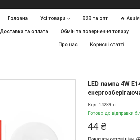
Головна
Усі товари
B2B та опт
🔥 Акція
Доставка та оплата
Обмін та повернення товару
Про нас
Корисні статті
LED лампа 4W E1
енергозберігаюч
Код:
14289-п
Готово до відправки бі
44 ₴
Показати оптові ціни