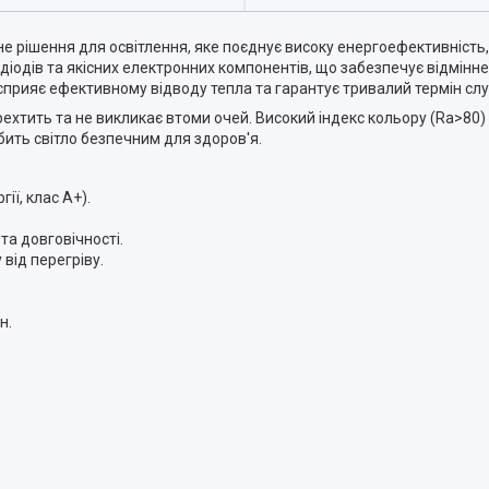
е рішення для освітлення, яке поєднує високу енергоефективність, н
діодів та якісних електронних компонентів, що забезпечує відмінне
прияє ефективному відводу тепла та гарантує тривалий термін сл
ехтить та не викликає втоми очей. Високий індекс кольору (Ra>80
бить світло безпечним для здоров'я.
ії, клас A+).
та довговічності.
 від перегріву.
н.