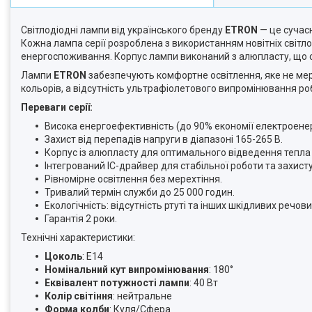
Світлодіодні лампи від українського бренду
ETRON
— це сучасн
Кожна лампа серії розроблена з використанням новітніх світло
енергоспоживання. Корпус лампи виконаний з алюпласту, що с
Лампи
ETRON
забезпечують комфортне освітлення, яке не мер
кольорів, а відсутність ультрафіолетового випромінювання ро
Переваги серії:
Висока енергоефективність (до 90% економії електроенерг
Захист від перепадів напруги в діапазоні 165-265 В.
Корпус із алюпласту для оптимального відведення тепла 
Інтегрований ІС-драйвер для стабільної роботи та захисту
Рівномірне освітлення без мерехтіння.
Тривалий термін служби до 25 000 годин.
Екологічність: відсутність ртуті та інших шкідливих речови
Гарантія 2 роки.
Технічні характеристики:
Цоколь
: E14
Номінальний кут випромінювання
: 180°
Еквівалент потужності лампи
: 40 Вт
Колір світіння
: нейтральне
Форма колби
: Куля/Сфера