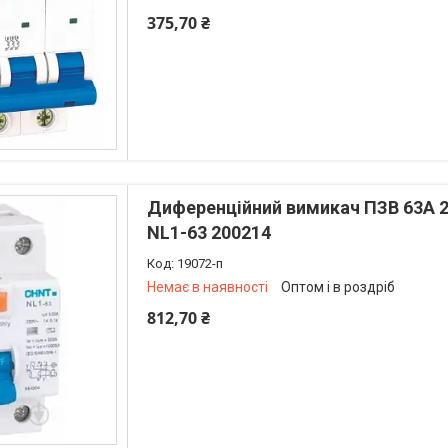
375,70 ₴
+380 (73) 226-42-97
Диференційний вимикач ПЗВ 63A 2
NL1-63 200214
19072-п
Немає в наявності
Оптом і в роздріб
812,70 ₴
+380 (73) 226-42-97