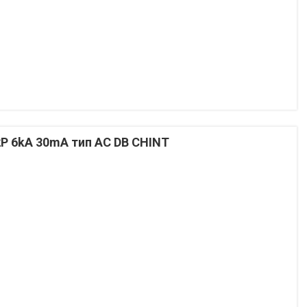
P 6kA 30mA тип AC DB CHINT