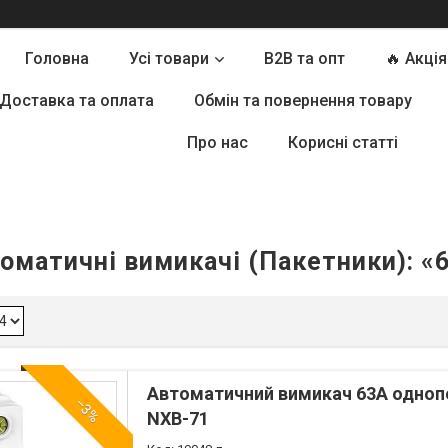
Головна
Усі товари
B2B та опт
🔥 Акція
Доставка та оплата
Обмін та повернення товару
Про нас
Корисні статті
оматичні вимикачі (Пакетники): «
Автоматичний вимикач 63А одноп
–3%
NXB-71