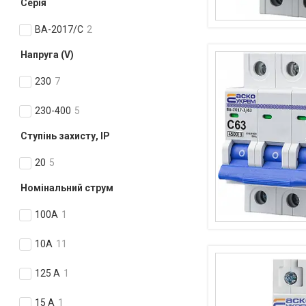
Серія
ВА-2017/С
2
Напруга (V)
230
7
230-400
5
Ступінь захисту, IP
20
5
Номінальний струм
100А
1
10А
11
125 А
1
15 А
1