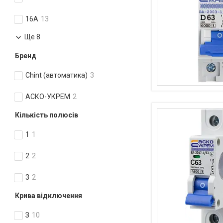
16А
13
Ще 8
Бренд
Chint (автоматика)
3
АСКО-УКРЕМ
2
Кількість полюсів
1
1
2
2
3
2
Крива відключення
З
10