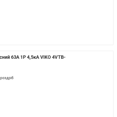
ий 63А 1P 4,5кА VIKO 4VTB-
 роздріб