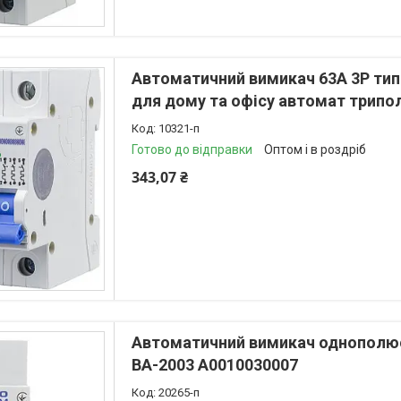
Автоматичний вимикач 63А 3Р тип
для дому та офісу автомат трип
10321-п
Готово до відправки
Оптом і в роздріб
343,07 ₴
Автоматичний вимикач однополюс
ВА-2003 A0010030007
20265-п