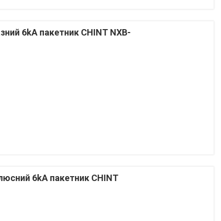
зний 6kA пакетник CHINT NXB-
люсний 6kA пакетник CHINT