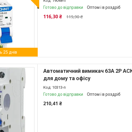
19048-п
Готово до відправки
Оптом і в роздріб
116,30 ₴
119,90 ₴
 25 днів
Автоматичний вимикач 63А 2Р АСК
для дому та офісу
10313-п
Готово до відправки
Оптом і в роздріб
210,41 ₴