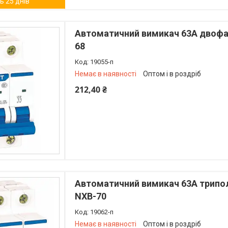
 25 днів
Автоматичний вимикач 63А двофа
68
19055-п
Немає в наявності
Оптом і в роздріб
212,40 ₴
+380 (73) 226-42-97
Автоматичний вимикач 63А трипо
NXB-70
19062-п
Немає в наявності
Оптом і в роздріб