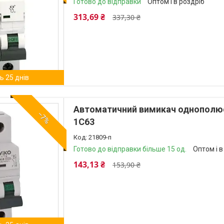
Готово до відправки
Оптом і в роздріб
313,69 ₴
337,30 ₴
 25 днів
Автоматичний вимикач однополюсн
–7%
1C63
21809-п
Готово до відправки більше 15 од.
Оптом і в
143,13 ₴
153,90 ₴