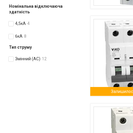
Номінальна відключаюча
здатність
4,5кА
4
6кА
8
Тип струму
Змінний (АС)
12
Залишилось