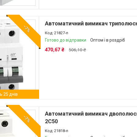
Автоматичний вимикач триполюсни
–7%
21827-п
Готово до відправки
Оптом і в роздріб
470,67 ₴
506,10 ₴
 25 днів
Автоматичний вимикач двополюсни
–7%
2C50
21818-п