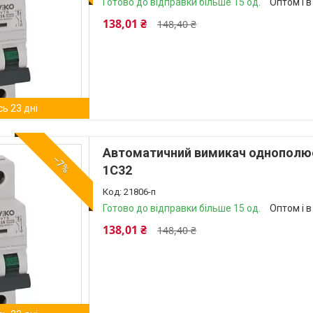
Готово до відправки більше 15 од.
Оптом і в
138,01 ₴
148,40 ₴
ь 23 дні
Автоматичний вимикач однополюсн
–7%
1C32
21806-п
Готово до відправки більше 15 од.
Оптом і в
138,01 ₴
148,40 ₴