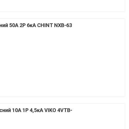
ий 50А 2P 6кА CHINT NXB-63
ий 10А 1P 4,5кА VIKO 4VTB-