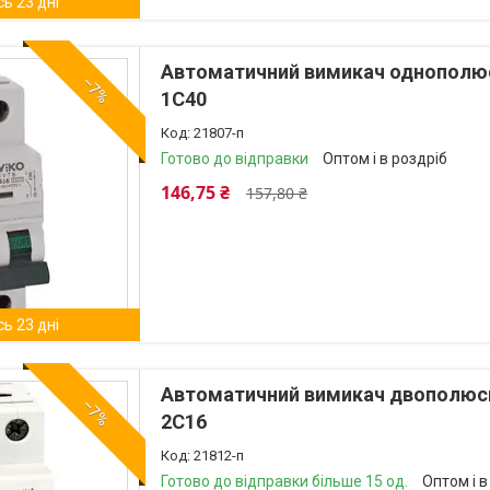
ь 23 дні
Автоматичний вимикач однополюсн
–7%
1C40
21807-п
Готово до відправки
Оптом і в роздріб
146,75 ₴
157,80 ₴
ь 23 дні
Автоматичний вимикач двополюсни
–7%
2C16
21812-п
Готово до відправки більше 15 од.
Оптом і в