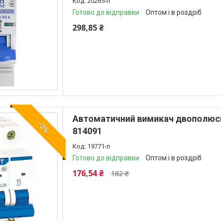
20265-п
Готово до відправки
Оптом і в роздріб
298,85 ₴
Автоматичний вимикач двополюсн
–3%
814091
19771-п
Готово до відправки
Оптом і в роздріб
176,54 ₴
182 ₴