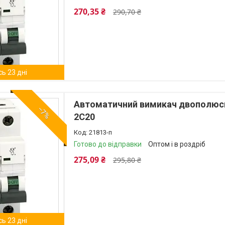
270,35 ₴
290,70 ₴
ь 23 дні
Автоматичний вимикач двополюсни
–7%
2C20
21813-п
Готово до відправки
Оптом і в роздріб
275,09 ₴
295,80 ₴
ь 23 дні