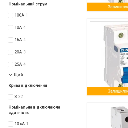
Номінальний струм
Залишилос
100А
1
10А
4
16А
4
20А
3
25А
4
Ще 5
Крива відключення
Залишилос
З
32
Номінальна відключаюча
здатність
10 кА
1