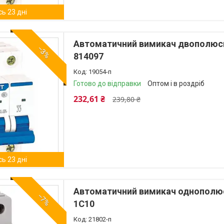
ь 23 дні
Автоматичний вимикач двополюсн
–3%
814097
19054-п
Готово до відправки
Оптом і в роздріб
232,61 ₴
239,80 ₴
ь 23 дні
Автоматичний вимикач однополюсн
–7%
1C10
21802-п