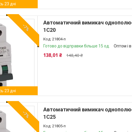
ь 23 дні
Автоматичний вимикач однополюсн
–7%
1C20
21804-п
Готово до відправки більше 15 од.
Оптом і в
138,01 ₴
148,40 ₴
ь 23 дні
Автоматичний вимикач однополюсн
–7%
1C25
21805-п