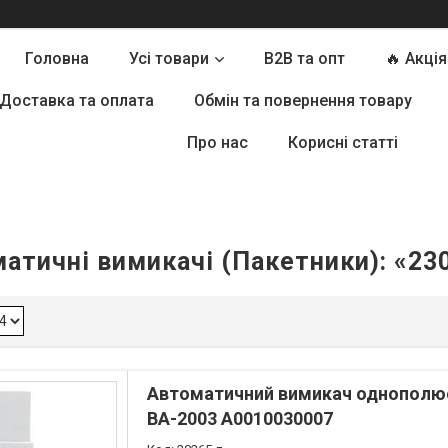
Головна
Усі товари
B2B та опт
🔥 Акція
Доставка та оплата
Обмін та повернення товару
Про нас
Корисні статті
атичні вимикачі (Пакетники): «23
Автоматичний вимикач однополюс
ВА-2003 A0010030007