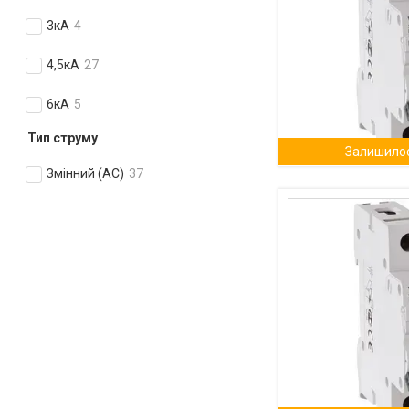
3кА
4
4,5кА
27
6кА
5
Тип струму
Залишилос
Змінний (АС)
37