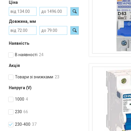
Ціна
Довжина, мм
Наявність
В наявності
24
Акція
Товари зі знижками
23
Напруга (V)
1000
4
230
66
230-400
37