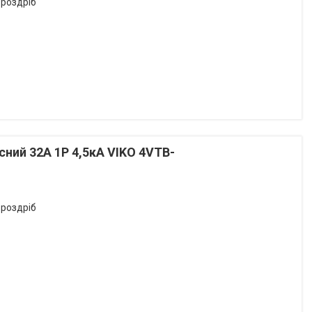
 роздріб
ий 32А 1P 4,5кА VIKO 4VTB-
 роздріб