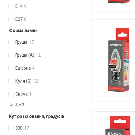
E14
9
E27
8
Форма лампи
Груша
17
Груша (А)
12
Едісона
4
Куля (G)
32
Свеча
1
Ще 3
Кут розсіювання, градусів
330
17