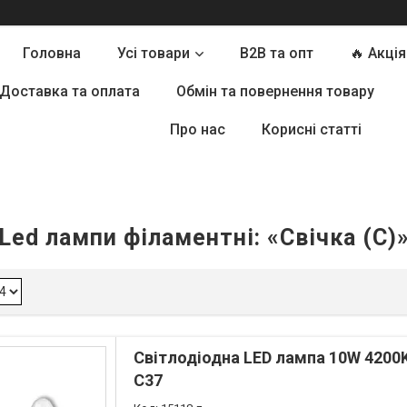
Головна
Усі товари
B2B та опт
🔥 Акція
Доставка та оплата
Обмін та повернення товару
Про нас
Корисні статті
Led лампи філаментні: «Свічка (С)
Світлодіодна LED лампа 10W 4200K
С37