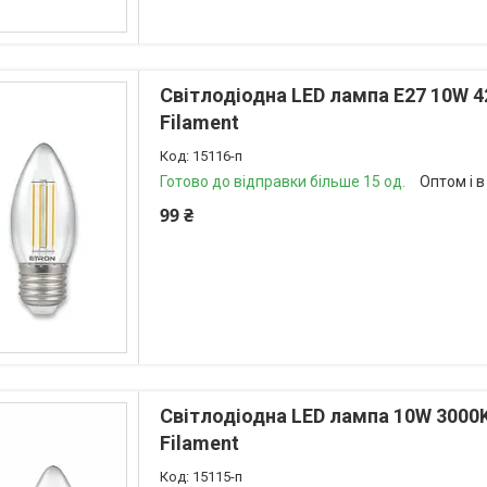
Світлодіодна LED лампа E27 10W 
Filament
15116-п
Готово до відправки більше 15 од.
Оптом і в
99 ₴
Світлодіодна LED лампа 10W 3000
Filament
15115-п