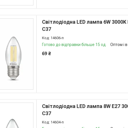
Світлодіодна LED лампа 6W 3000K 
С37
14606-п
Готово до відправки більше 15 од.
Оптом і в
69 ₴
Світлодіодна LED лампа 8W E27 30
С37
14604-п