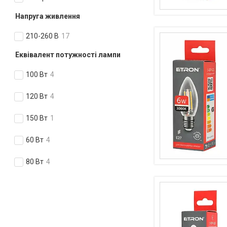
Напруга живлення
210-260 В
17
Еквівалент потужності лампи
100 Вт
4
120 Вт
4
150 Вт
1
60 Вт
4
80 Вт
4