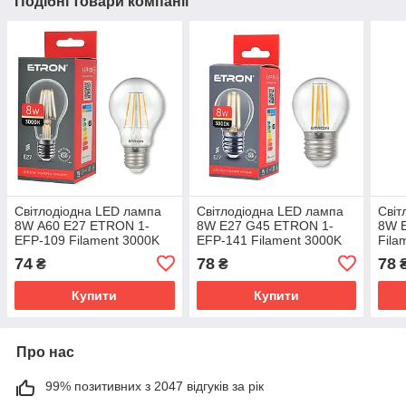
Подібні товари компанії
Світлодіодна LED лампа
Світлодіодна LED лампа
Світ
8W А60 E27 ETRON 1-
8W E27 G45 ETRON 1-
8W 
EFP-109 Filament 3000K
EFP-141 Filament 3000K
Fila
74
78
78
₴
₴
Купити
Купити
Про нас
99% позитивних з 2047 відгуків за рік