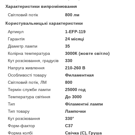
Характеристики випромінювання
Світловий потік
800 лм
Користувальницькі характеристики
Артикул
1-EFP-119
Гарантія
24 місяці
Діаметр лампи
35
Колірна температура
3000К (жовте світло)
Кут розсіювання, градусів
330
Напруга живлення
210-260 В
Особливості товару
Филаментная
Світловий потік, ЛМ
800
Термін служби лампи
25000 год
Температура світіння
До 3000
Тип
Філаментні лампи
Тип товару
Лампочки
Кут розсіювання
330°
Форм-фактор
C37
Форма колбі
Свічка (С), Груша