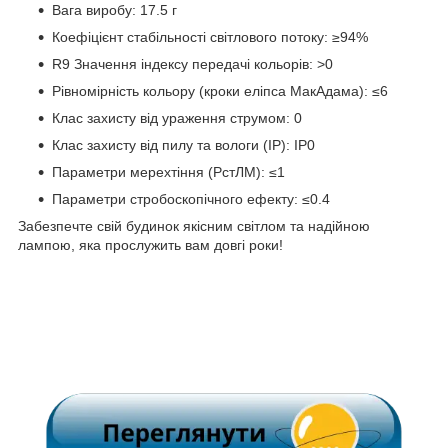
Вага виробу: 17.5 г
Коефіцієнт стабільності світлового потоку: ≥94%
R9 Значення індексу передачі кольорів: >0
Рівномірність кольору (кроки еліпса МакАдама): ≤6
Клас захисту від ураження струмом: 0
Клас захисту від пилу та вологи (IP): IP0
Параметри мерехтіння (PстЛМ): ≤1
Параметри стробоскопічного ефекту: ≤0.4
Забезпечте свій будинок якісним світлом та надійною
лампою, яка прослужить вам довгі роки!