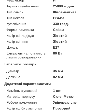
Рефлектор
Ні
Термін служби ламп
25000 годин
Тип лампи
Филаментная
Тип цоколя
Різьба
Кут свічення
330 град.
Форма лампочки
Свічка
Колір світлодіода
Жовтий
Колір світіння
Жовтий
Цоколь
E27
Еквівалентна потужність
80 Вт
лампи розжарювання
Габаритні розміри
Діаметр
35 мм
Довжина
92 мм
Додаткові характеристики
Кількість в упаковці
1 шт.
Матеріал корпусу
Скло, Метал
Робоче положення
Універсальне
Колір колби лампочки
Прозорий