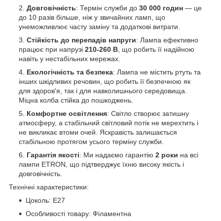
Довговічність
: Термін служби до
30 000 годин
— це
до 10 разів більше, ніж у звичайних ламп, що
унеможливлює часту заміну та додаткові витрати.
Стійкість до перепадів напруги
: Лампа ефективно
працює при напрузі
210
-260 В
, що робить її надійною
навіть у нестабільних мережах.
Екологічність та безпека
: Лампа не містить ртуть та
інших шкідливих речовин, що робить її безпечною як
для здоров'я, так і для навколишнього середовища.
Міцна колба стійка до пошкоджень.
Комфортне освітлення
: Світло створює затишну
атмосферу, а стабільний світловий потік не мерехтить і
не викликає втоми очей. Яскравість залишається
стабільною протягом усього терміну служби.
Гарантія якості
: Ми надаємо гарантію
2 роки
на всі
лампи ETRON, що підтверджує їхню високу якість і
довговічність.
Технічні характеристики:
Цоколь: Е27
Особливості товару: Філаментна