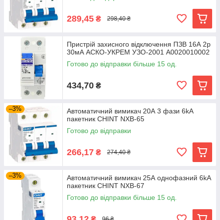
289,45
₴
298,40 ₴
Пристрій захисного відключення ПЗВ 16А 2р
30мА АСКО-УКРЕМ УЗО-2001 A0020010002
Готово до відправки більше 15 од.
434,70
₴
–3%
Автоматичний вимикач 20А 3 фази 6kA
пакетник CHINT NXB-65
Готово до відправки
266,17
₴
274,40 ₴
–3%
Автоматичний вимикач 25А однофазний 6kA
пакетник CHINT NXB-67
Готово до відправки більше 15 од.
93,12
₴
96 ₴