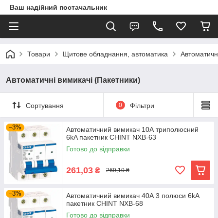
Ваш надійний постачальник
Товари
Щитове обладнання, автоматика
Автоматичні
Автоматичні вимикачі (Пакетники)
Сортування
0
Фільтри
–3%
Автоматичний вимикач 10А триполюсний
6kA пакетник CHINT NXB-63
Готово до відправки
261,03
₴
269,10 ₴
–3%
Автоматичний вимикач 40А 3 полюси 6kA
пакетник CHINT NXB-68
Готово до відправки