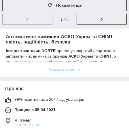
Показати ще
1
/ 6
Автоматичні вимикачі АСКО Укрем та CHINT:
якість, надійність, безпека
Інтернет-магазин NORTE
пропонує широкий асортимент
автоматичних вимикачів брендів
АСКО Укрем
та
CHINT
. У
нашому каталозі ви знайдете пристрої для захисту
електричних мереж від перевантажень та короткого
Показати все
замикання, які підійдуть як для побутового, так і
промислового використання.
Особливості та переваги автоматичних вимикачів
Про нас
Широкий вибір номіналів струму
:
99% позитивних з 2047 відгуків за рік
Однополюсні автоматичні вимикачі на
6А, 10А,
16А, 25А, 32А, 40А, 50А та 63А
.
Працює з 05.04.2021
Двополюсні автомати для навантаження від
6А
до 63А
.
м. Ізмаїл
Ізмаїл, Україна
Триполюсні вимикачі з номіналами
10А&63А