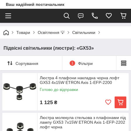
Ваш надійний постачальник
Товари
Освітлення 💡
Світильники
Підвісні світильники (люстри): «GX53»
Сортування
1
Фільтри
Люстра 4 плафони накладна чорна лофт
GX53 4x15W ETRON Axis 1-EFP-2200
Готово до відправки
1 125
₴
Люстра молекула стельова з плафонами під
лампу GX53 7х15W ETRON Axis 1-EFP-2202
лофт чорна