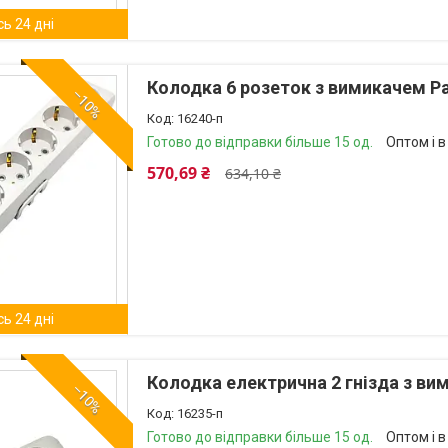
ь 24 дні
Колодка 6 розеток з вимикачем Pan
–10%
16240-п
Готово до відправки більше 15 од.
Оптом і в
570,69 ₴
634,10 ₴
ь 24 дні
Колодка електрична 2 гнізда з вим
–10%
16235-п
Готово до відправки більше 15 од.
Оптом і в