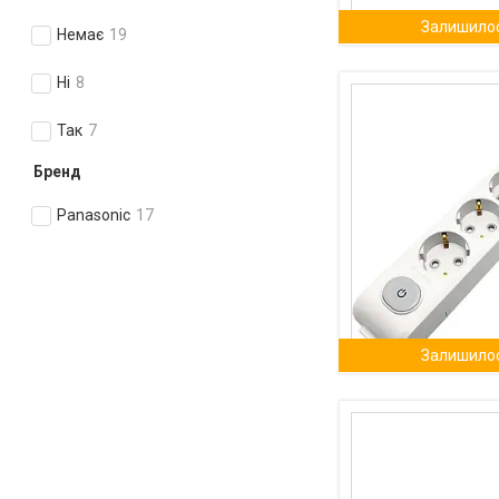
Залишилос
Немає
19
Ні
8
Так
7
Бренд
Panasonic
17
Залишилос