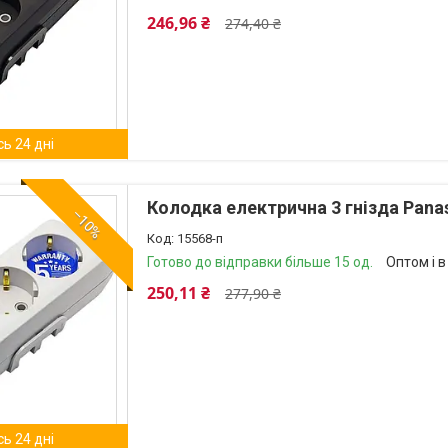
246,96 ₴
274,40 ₴
ь 24 дні
Колодка електрична 3 гнізда Panas
–10%
15568-п
Готово до відправки більше 15 од.
Оптом і в
250,11 ₴
277,90 ₴
ь 24 дні