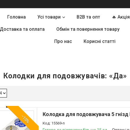
Головна
Усі товари
B2B та опт
🔥 Акція
Доставка та оплата
Обмін та повернення товару
Про нас
Корисні статті
Колодки для подовжувачів: «Да»
Колодка для подовжувача 5 гнізд P
–10%
15569-п