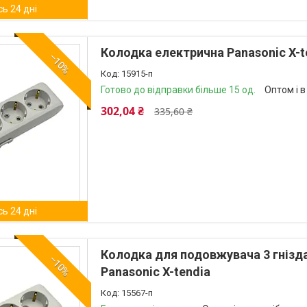
ь 24 дні
Колодка електрична Panasonic X-te
–10%
15915-п
Готово до відправки більше 15 од.
Оптом і в
302,04 ₴
335,60 ₴
ь 24 дні
Колодка для подовжувача 3 гнізд
–10%
Panasonic X-tendia
15567-п