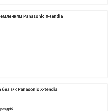
земленням Panasonic X-tendia
без з/к Panasonic X-tendia
 роздріб