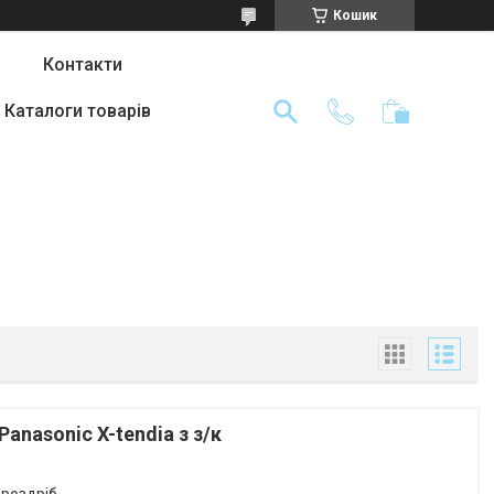
Кошик
Контакти
Каталоги товарів
anasonic X-tendia з з/к