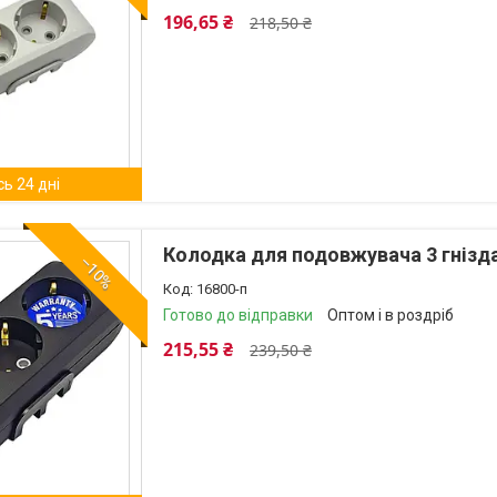
196,65 ₴
218,50 ₴
ь 24 дні
Колодка для подовжувача 3 гнізда 
–10%
16800-п
Готово до відправки
Оптом і в роздріб
215,55 ₴
239,50 ₴