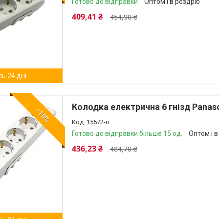
Готово до відправки
Оптом і в роздріб
409,41 ₴
454,90 ₴
ь 24 дні
Колодка електрична 6 гнізд Panaso
–10%
15572-п
Готово до відправки більше 15 од.
Оптом і в
436,23 ₴
484,70 ₴