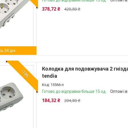
Готово до відправки більше 15 од.
Оптом і в
378,72 ₴
420,80 ₴
ь 24 дні
Колодка для подовжувача 2 гнізда
–10%
tendia
15566-п
Готово до відправки більше 15 од.
Оптом і в
184,32 ₴
204,80 ₴