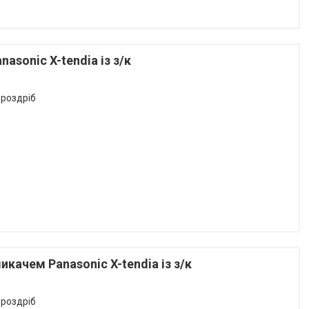
asonic X-tendia із з/к
 роздріб
икачем Panasonic X-tendia із з/к
 роздріб