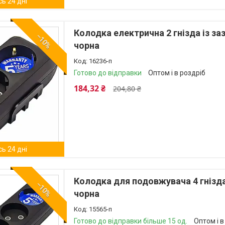
ь 24 дні
Колодка електрична 2 гнізда із за
–10%
чорна
16236-п
Готово до відправки
Оптом і в роздріб
184,32 ₴
204,80 ₴
ь 24 дні
Колодка для подовжувача 4 гнізда 
–10%
чорна
15565-п
Готово до відправки більше 15 од.
Оптом і в