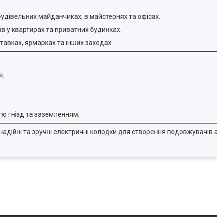
удівельних майданчиках, в майстернях та офісах.
в у квартирах та приватних будинках.
авках, ярмарках та інших заходах.
я.
тю гнізд та заземленням.
надійні та зручні електричні колодки для створення подовжувачів