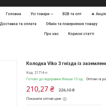
Головна
Усі товари
B2B та опт
🔥 Акція
Доставка та оплата
Обмін та повернення товару
Про нас
Корисні статті
Колодка Viko 3 гнізда із заземленн
Код:
21714-п
Готово до відправки більше 15 од.
Оптом і в р
210,27 ₴
226,10 ₴
Показати оптові ціни