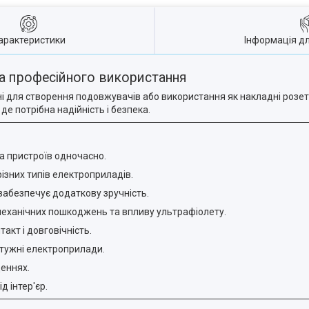
арактеристики
Інформація д
 та професійного використання
ні для створення подовжувачів або використання як накладні розет
е потрібна надійність і безпека.
ка пристроїв одночасно.
різних типів електроприладів.
забезпечує додаткову зручність.
механічних пошкоджень та впливу ультрафіолету.
акт і довговічність.
отужні електроприлади.
щеннях.
д інтер'єр.