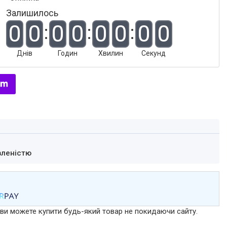
Залишилось
0
0
0
0
0
0
0
0
Днів
Годин
Хвилин
Секунд
вленістю
р ви можете купити будь-який товар не покидаючи сайту.