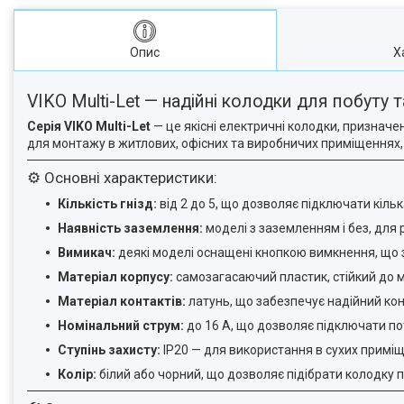
Опис
Х
VIKO Multi-Let — надійні колодки для побуту
Серія VIKO Multi-Let
— це якісні електричні колодки, призначе
для монтажу в житлових, офісних та виробничих приміщеннях, д
⚙️ Основні характеристики:
Кількість гнізд:
від 2 до 5, що дозволяє підключати кіль
Наявність заземлення:
моделі з заземленням і без, для 
Вимикач:
деякі моделі оснащені кнопкою вимкнення, що 
Матеріал корпусу:
самозагасаючий пластик, стійкий до 
Матеріал контактів:
латунь, що забезпечує надійний конт
Номінальний струм:
до 16 А, що дозволяє підключати п
Ступінь захисту:
IP20 — для використання в сухих примі
Колір:
білий або чорний, що дозволяє підібрати колодку пі