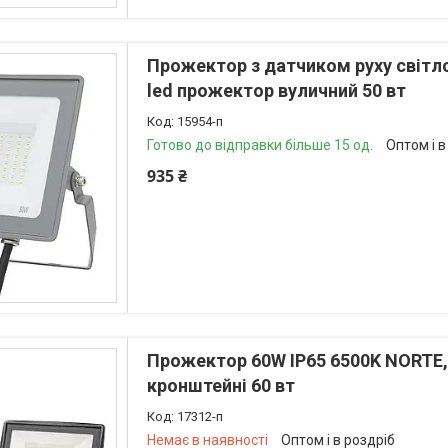
Прожектор з датчиком руху світло
led прожектор вуличний 50 вт
15954-п
Готово до відправки більше 15 од.
Оптом і в
935 ₴
Прожектор 60W IP65 6500K NORTE,
кронштейні 60 вт
17312-п
Немає в наявності
Оптом і в роздріб