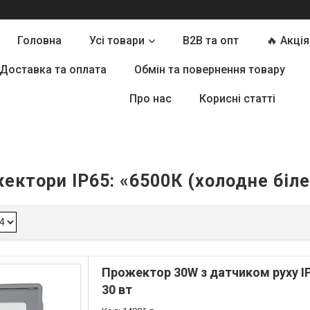
Головна
Усі товари
B2B та опт
🔥 Акція
Доставка та оплата
Обмін та повернення товару
Про нас
Корисні статті
ектори IP65: «6500К (холодне біле
Прожектор 30W з датчиком руху I
30 вт