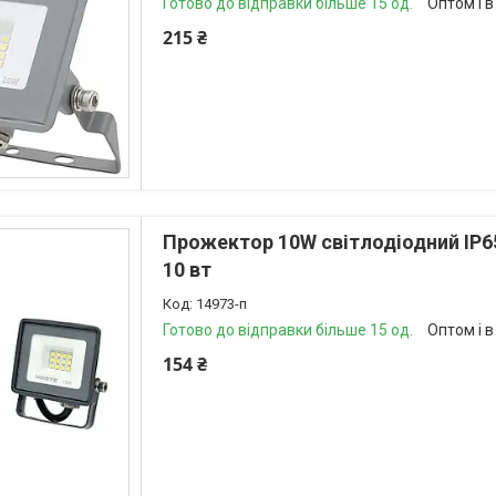
Готово до відправки більше 15 од.
Оптом і в
215 ₴
Прожектор 10W світлодіодний IP6
10 вт
14973-п
Готово до відправки більше 15 од.
Оптом і в
154 ₴