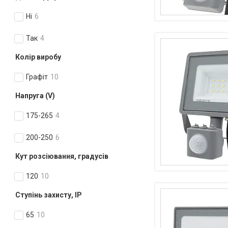
Ні
6
Так
4
Колір виробу
Графіт
10
Напруга (V)
175-265
4
200-250
6
Кут розсіювання, градусів
120
10
Ступінь захисту, IP
65
10