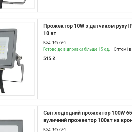
Прожектор 10W з датчиком руху I
10 вт
14979-п
Готово до відправки більше 15 од.
Оптом і в
515 ₴
Світлодіодний прожектор 100W 65
вуличний прожектор 100вт на кро
14978-п