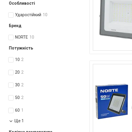
Особливості
Ударостійкий
10
Бренд
NORTE
10
Потужність
10
2
20
2
30
2
50
2
60
1
Ще 1