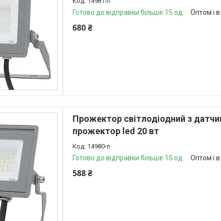
14981-п
Готово до відправки більше 15 од.
Оптом і в
680 ₴
Прожектор світлодіодний з датчик
прожектор led 20 вт
14980-п
Готово до відправки більше 15 од.
Оптом і в
588 ₴