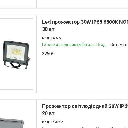
Led прожектор 30W IP65 6500K NO
30 вт
14975-п
Готово до відправки більше 15 од.
Оптом і в
279 ₴
Прожектор світлодіодний 20W IP6
20 вт
14974-п