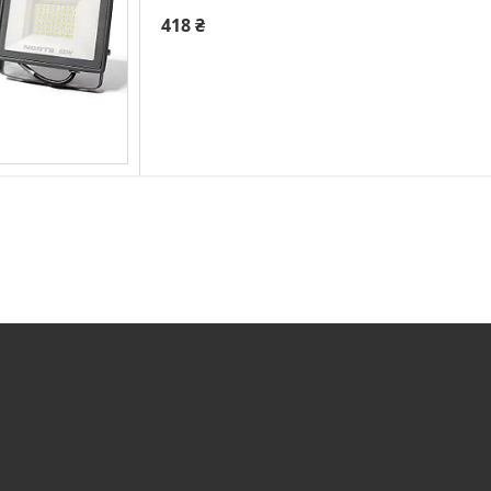
418 ₴
+380 (73) 226-42-97