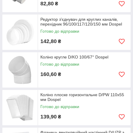
82,80
₴
Редуктор з'єднувач для круглих каналів,
перехідник 96/100/117/120/150 мм Dospel
Готово до відправки
142,80
₴
Коліно кругле D/KO 100/67° Dospel
Готово до відправки
160,60
₴
Коліно плоске горизонтальне D/PW 110x55
мм Dospel
Готово до відправки
139,90
₴
Фланець вентиляційний настінний D/UZP з