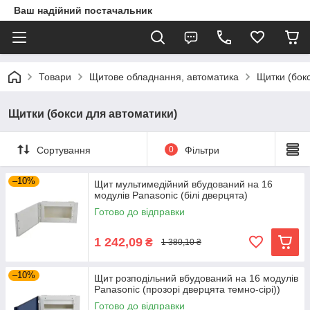
Ваш надійний постачальник
Товари
Щитове обладнання, автоматика
Щитки (бок
Щитки (бокси для автоматики)
Сортування
0
Фільтри
–10%
Щит мультимедійний вбудований на 16
модулів Panasonic (білі дверцята)
Готово до відправки
1 242,09
₴
1 380,10 ₴
–10%
Щит розподільний вбудований на 16 модулів
Panasonic (прозорі дверцята темно-сірі))
Готово до відправки