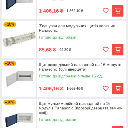
1 406,16
₴
1 562,40 ₴
–10%
Зʼєднувач для модульних щитів навісних
Panasonic
Готово до відправки
85,68
₴
95,20 ₴
–10%
Щит розподільний накладний на 16 модулів
Panasonic (білі дверцята)
Готово до відправки більше 15 од.
1 406,16
₴
1 562,40 ₴
–10%
Щит мультимедійний накладний на 16
модулів Panasonic (прозорі дверцята темно-
сірі))
Готово до відправки