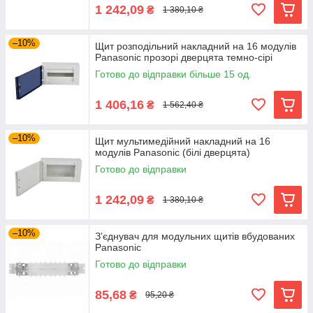
1 242,09
₴
1 380,10 ₴
–10%
Щит розподільний накладний на 16 модулів
Panasonic прозорі дверцята темно-сірі
Готово до відправки більше 15 од.
1 406,16
₴
1 562,40 ₴
–10%
Щит мультимедійний накладний на 16
модулів Panasonic (білі дверцята)
Готово до відправки
1 242,09
₴
1 380,10 ₴
–10%
Зʼєднувач для модульних щитів вбудованих
Panasonic
Готово до відправки
85,68
₴
95,20 ₴