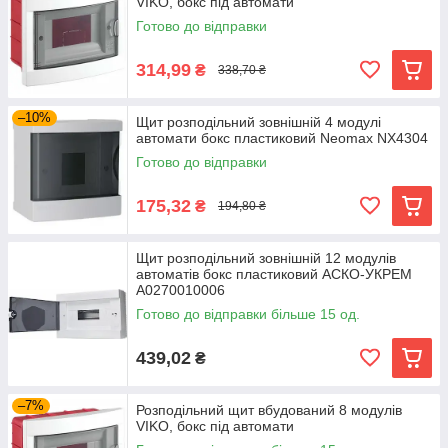
VIKO, бокс під автомати
Готово до відправки
314,99
₴
338,70 ₴
–10%
Щит розподільний зовнішній 4 модулі
автомати бокс пластиковий Neomax NX4304
Готово до відправки
175,32
₴
194,80 ₴
Щит розподільний зовнішній 12 модулів
автоматів бокс пластиковий АСКО-УКРЕМ
A0270010006
Готово до відправки більше 15 од.
439,02
₴
–7%
Розподільний щит вбудований 8 модулів
VIKO, бокс під автомати