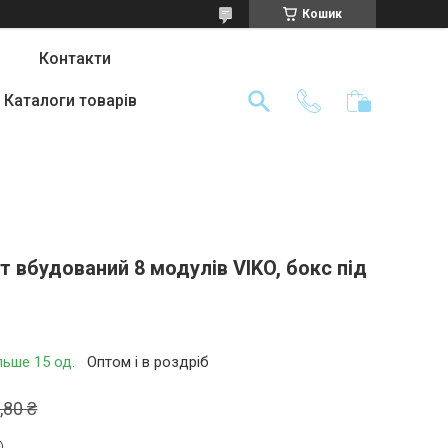
Кошик
Контакти
Каталоги товарів
 вбудований 8 модулів VIKO, бокс під
льше 15 од.
Оптом і в роздріб
,80 ₴