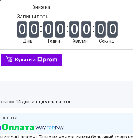
Залишилось
0
0
0
0
0
0
0
0
Днів
Годин
Хвилин
Секунд
Купити з
ротягом 14 днів
за домовленістю
лектронні платежі. Тепер ви можете купити будь-який товар не