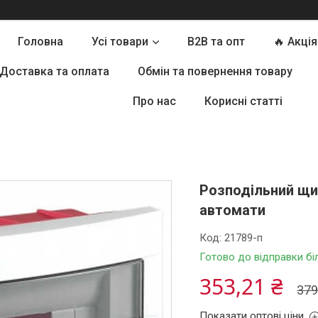
Головна
Усі товари
B2B та опт
🔥 Акція
Доставка та оплата
Обмін та повернення товару
Про нас
Корисні статті
Розподільний щит
автомати
Код:
21789-п
Готово до відправки бі
353,21 ₴
379
Показати оптові ціни