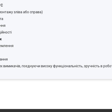
°C
онтажу зліва або справа)
та
ення
ійності
к
землення
вання
 вимикачів, поєднуючи високу функціональність, зручність в робот