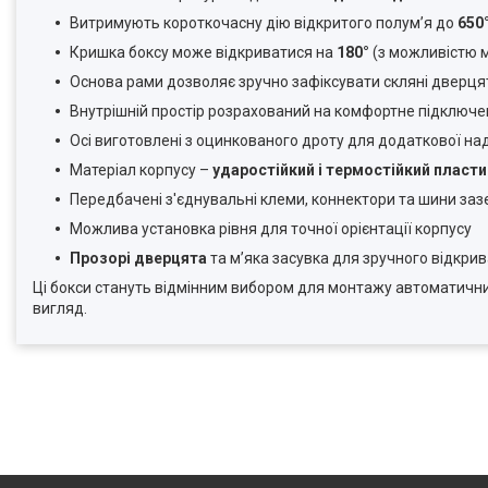
Витримують короткочасну дію відкритого полум’я до
650
Кришка боксу може відкриватися на
180°
(з можливістю м
Основа рами дозволяє зручно зафіксувати скляні дверця
Внутрішній простір розрахований на комфортне підключ
Осі виготовлені з оцинкованого дроту для додаткової над
Матеріал корпусу –
ударостійкий і термостійкий пласти
Передбачені з'єднувальні клеми, коннектори та шини за
Можлива установка рівня для точної орієнтації корпусу
Прозорі дверцята
та м’яка засувка для зручного відкри
Ці бокси стануть відмінним вибором для монтажу автоматичних
вигляд.