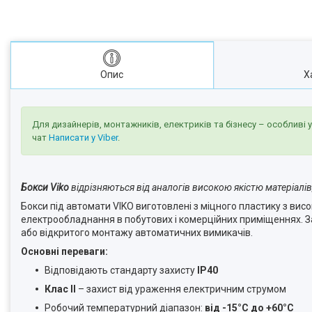
Опис
Х
Для дизайнерів, монтажників, електриків та бізнесу – особливі 
чат
Написати у Viber
.
Бокси Viko
відрізняються від аналогів високою якістю матеріалів
Бокси під автомати VIKO виготовлені з міцного пластику з ви
електрообладнання в побутових і комерційних приміщеннях. За
або відкритого монтажу автоматичних вимикачів.
Основні переваги:
Відповідають стандарту захисту
IP40
Клас II
– захист від ураження електричним струмом
Робочий температурний діапазон:
від -15°C до +60°C