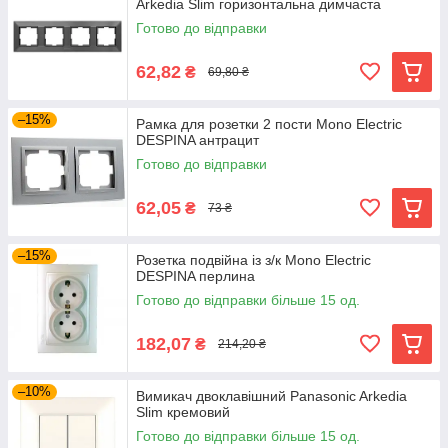
Arkedia Slim горизонтальна димчаста
Готово до відправки
62,82
₴
69,80 ₴
–15%
Рамка для розетки 2 пости Mono Electric
DESPINA антрацит
Готово до відправки
62,05
₴
73 ₴
–15%
Розетка подвійна із з/к Mono Electric
DESPINA перлина
Готово до відправки більше 15 од.
182,07
₴
214,20 ₴
–10%
Вимикач двоклавішний Panasonic Arkedia
Slim кремовий
Готово до відправки більше 15 од.