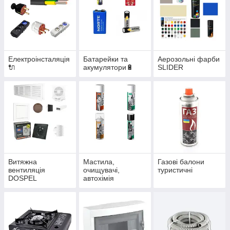
Електроінсталяція
Батарейки та
Аерозольні фарби
🔌
акумулятори🔋
SLIDER
Витяжна
Мастила,
Газові балони
вентиляція
очищувачі,
туристичні
DOSPEL
автохімія