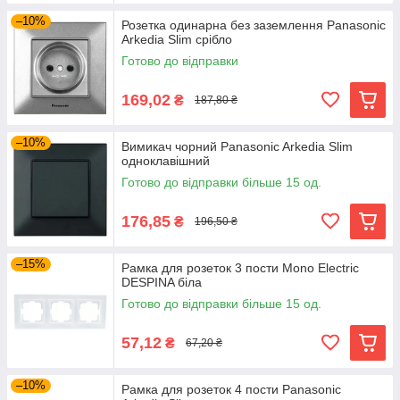
–10%
Розетка одинарна без заземлення Panasonic
Arkedia Slim срібло
Готово до відправки
169,02
₴
187,80 ₴
–10%
Вимикач чорний Panasonic Arkedia Slim
одноклавішний
Готово до відправки більше 15 од.
176,85
₴
196,50 ₴
–15%
Рамка для розеток 3 пости Mono Electric
DESPINA біла
Готово до відправки більше 15 од.
57,12
₴
67,20 ₴
–10%
Рамка для розеток 4 пости Panasonic