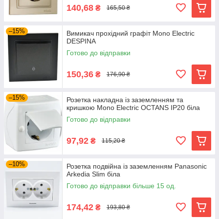
140,68
₴
165,50 ₴
–15%
Вимикач прохідний графіт Mono Electric
DESPINA
Готово до відправки
150,36
₴
176,90 ₴
–15%
Розетка накладна із заземленням та
кришкою Mono Electric OCTANS IP20 біла
Готово до відправки
97,92
₴
115,20 ₴
–10%
Розетка подвійна із заземленням Panasonic
Arkedia Slim біла
Готово до відправки більше 15 од.
174,42
₴
193,80 ₴