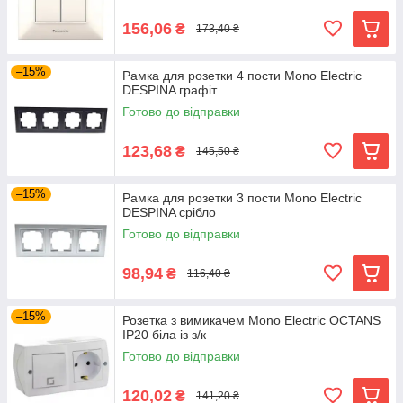
156,06
₴
173,40 ₴
–15%
Рамка для розетки 4 пости Mono Electric
DESPINA графіт
Готово до відправки
123,68
₴
145,50 ₴
–15%
Рамка для розетки 3 пости Mono Electric
DESPINA срібло
Готово до відправки
98,94
₴
116,40 ₴
–15%
Розетка з вимикачем Mono Electric OCTANS
IP20 біла із з/к
Готово до відправки
120,02
₴
141,20 ₴