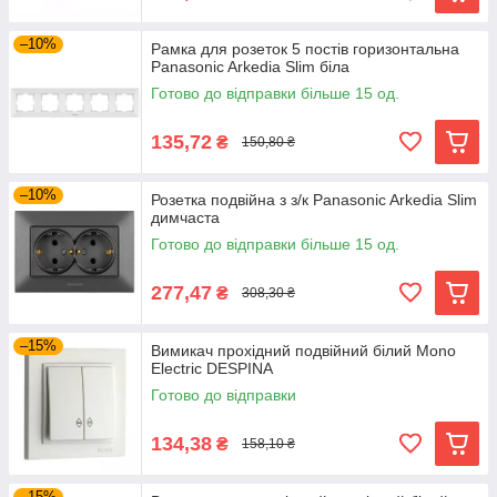
–10%
Рамка для розеток 5 постів горизонтальна
Panasonic Arkedia Slim біла
Готово до відправки більше 15 од.
135,72
₴
150,80 ₴
–10%
Розетка подвійна з з/к Panasonic Arkedia Slim
димчаста
Готово до відправки більше 15 од.
277,47
₴
308,30 ₴
–15%
Вимикач прохідний подвійний білий Mono
Electric DESPINA
Готово до відправки
134,38
₴
158,10 ₴
–15%