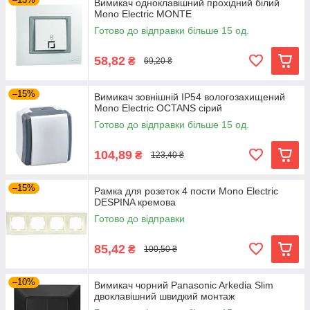
Вимикач одноклавішний прохідний білий
Mono Electric MONTE
Готово до відправки більше 15 од.
58,82
₴
69,20 ₴
–15%
Вимикач зовнішній IP54 вологозахищений
Mono Electric OCTANS сірий
Готово до відправки більше 15 од.
104,89
₴
123,40 ₴
–15%
Рамка для розеток 4 пости Mono Electric
DESPINA кремова
Готово до відправки
85,42
₴
100,50 ₴
–10%
Вимикач чорний Panasonic Arkedia Slim
двоклавішний швидкий монтаж