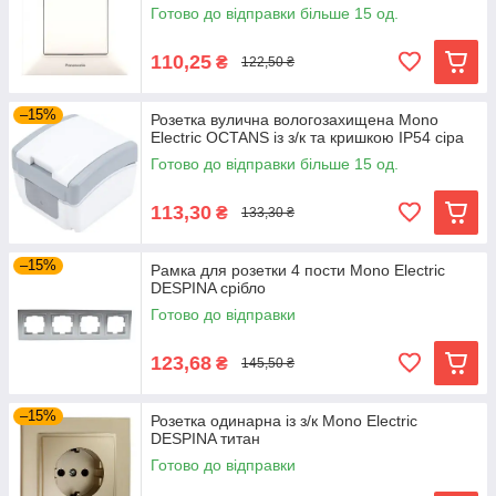
Готово до відправки більше 15 од.
110,25
₴
122,50 ₴
–15%
Розетка вулична вологозахищена Mono
Electric OCTANS із з/к та кришкою IP54 сіра
Готово до відправки більше 15 од.
113,30
₴
133,30 ₴
–15%
Рамка для розетки 4 пости Mono Electric
DESPINA срібло
Готово до відправки
123,68
₴
145,50 ₴
–15%
Розетка одинарна із з/к Mono Electric
DESPINA титан
Готово до відправки