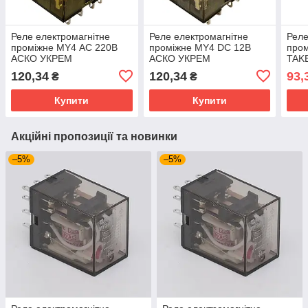
Реле електромагнітне
Реле електромагнітне
Реле
проміжне МY4 АС 220В
проміжне МY4 DС 12В
пром
АСКО УКРЕМ
АСКО УКРЕМ
TAK
A0090010009
A0090010025
120,34
120,34
93,
₴
₴
Купити
Купити
Акційні пропозиції та новинки
–5%
–5%