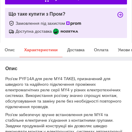
Що таке купити з Пром?
Замовлення під захистом
Доступна доставка
Опис
Характеристики
Доставка
Оплата
Умови 
Опис
Роз'єм PYF14A для реле MY4 TAKEL призначений для
швидкого та надійного підключення проміжних
електромагнітних реле серії MY4 у різних електротехнічних
системах. Використання роз’єму значно спрощує монтаж,
обслуговування та заміну реле без необхідності повторного
підключення проводів.
Роз’єм забезпечує зручне встановлення реле MY4 та
стабільне електричне з’єднання з контактними групами.
Завдяки продуманій конструкції він дозволяє швидко
виконувати монтаж у електрощитах, системах автоматизації,