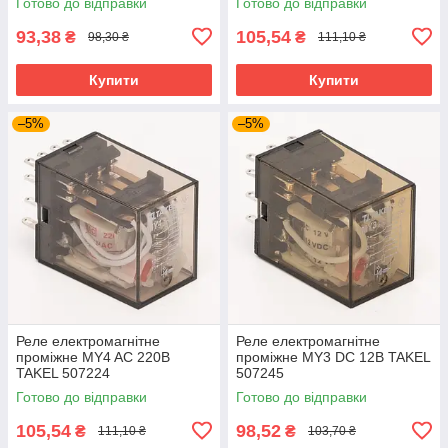
Готово до відправки
Готово до відправки
93,38
105,54
₴
₴
98,30 ₴
111,10 ₴
Купити
Купити
–5%
–5%
Реле електромагнітне
Реле електромагнітне
проміжне MY4 AC 220В
проміжне MY3 DC 12В TAKEL
TAKEL 507224
507245
Готово до відправки
Готово до відправки
105,54
98,52
₴
₴
111,10 ₴
103,70 ₴