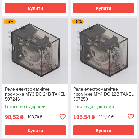
Купити
Купити
–5%
–5%
Реле електромагнітне
Реле електромагнітне
проміжне MY3 DC 24В TAKEL
проміжне MY4 DC 12В TAKEL
507246
507250
Готово до відправки
Готово до відправки
98,52
105,54
₴
₴
103,70 ₴
111,10 ₴
Купити
Купити