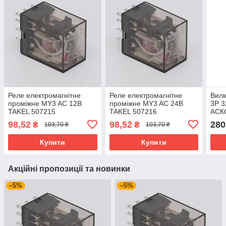
Реле електромагнітне
Реле електромагнітне
Вилк
проміжне MY3 AC 12В
проміжне MY3 AC 24В
3P 3
TAKEL 507215
TAKEL 507216
АСК
A00
98,52
98,52
280
₴
₴
103,70 ₴
103,70 ₴
Купити
Купити
Акційні пропозиції та новинки
–5%
–5%