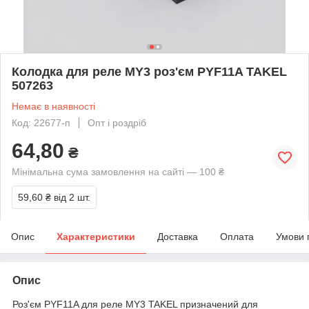
Колодка для реле MY3 роз'єм PYF11A TAKEL
507263
Немає в наявності
Код: 22677-п
Опт і роздріб
64,80
₴
Мінімальна сума замовлення на сайті — 100 ₴
59,60 ₴
від 2 шт.
Опис
Характеристики
Доставка
Оплата
Умови 
Опис
Роз'єм PYF11A для реле MY3 TAKEL призначений для