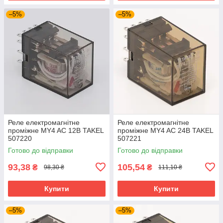
–5%
–5%
Реле електромагнітне
Реле електромагнітне
проміжне MY4 AC 12В TAKEL
проміжне MY4 AC 24В TAKEL
507220
507221
Готово до відправки
Готово до відправки
93,38
105,54
₴
₴
98,30 ₴
111,10 ₴
Купити
Купити
–5%
–5%