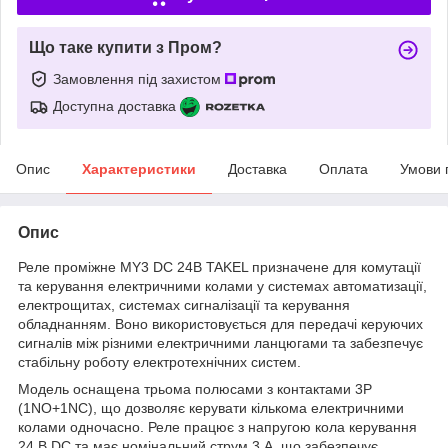
Що таке купити з Пром?
Замовлення під захистом
Доступна доставка
Опис
Характеристики
Доставка
Оплата
Умови 
Опис
Реле проміжне MY3 DC 24В TAKEL призначене для комутації
та керування електричними колами у системах автоматизації,
електрощитах, системах сигналізації та керування
обладнанням. Воно використовується для передачі керуючих
сигналів між різними електричними ланцюгами та забезпечує
стабільну роботу електротехнічних систем.
Модель оснащена трьома полюсами з контактами 3P
(1NO+1NC), що дозволяє керувати кількома електричними
колами одночасно. Реле працює з напругою кола керування
24 В DC та має номінальний струм 3 А, що забезпечує