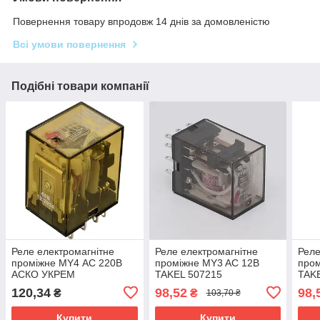
Повернення товару впродовж 14 днів за домовленістю
Всі умови повернення
Подібні товари компанії
Реле електромагнітне
Реле електромагнітне
Реле
проміжне МY4 АС 220В
проміжне MY3 AC 12В
пром
АСКО УКРЕМ
TAKEL 507215
TAK
A0090010009
120,34
98,52
98,
₴
₴
103,70 ₴
Купити
Купити