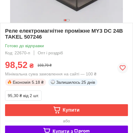
Реле електромагнітне проміжне MY3 DC 24В
TAKEL 507246
Готово до відправки
Код: 22670-п
Опт і роздріб
98,52
₴
103,70 ₴
Мінімальна сума замовлення на сайті — 100 ₴
Економія
5.18 ₴
Залишилось
25 днів
95,30 ₴
від 2 шт.
Купити
або
Купити з