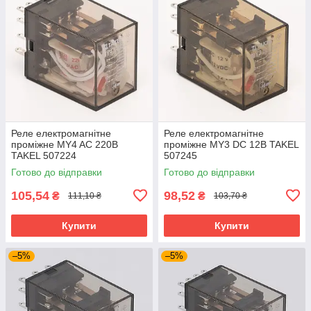
Реле електромагнітне
Реле електромагнітне
проміжне MY4 AC 220В
проміжне MY3 DC 12В TAKEL
TAKEL 507224
507245
Готово до відправки
Готово до відправки
105,54
98,52
₴
₴
111,10 ₴
103,70 ₴
Купити
Купити
–5%
–5%