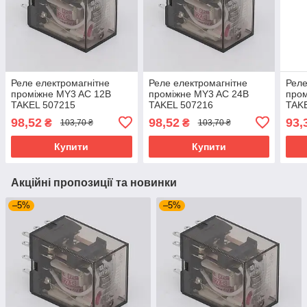
Реле електромагнітне
Реле електромагнітне
Реле
проміжне MY3 AC 12В
проміжне MY3 AC 24В
пром
TAKEL 507215
TAKEL 507216
TAK
98,52
98,52
93,
₴
₴
103,70 ₴
103,70 ₴
Купити
Купити
Акційні пропозиції та новинки
–5%
–5%