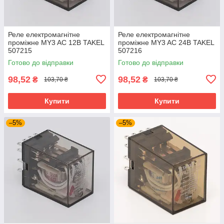
Реле електромагнітне
Реле електромагнітне
проміжне MY3 AC 12В TAKEL
проміжне MY3 AC 24В TAKEL
507215
507216
Готово до відправки
Готово до відправки
98,52
98,52
₴
₴
103,70 ₴
103,70 ₴
Купити
Купити
–5%
–5%