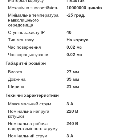
Матеріал корпусу
Пластик
Механічна зносостійкість
10000000 циклів
Мінімальна температура
-25 град.
навколишнього
середовища
Ступінь захисту IP
40
Тип монтажу
На корпус
Час повернення
0.02 мс
Час спрацьовування
0.02 мс
Габаритні розміри
Висота
27 мм
Довжина
35 мм
Ширина
21 мм
Технічні характеристики
Максимальний струм
3 А
Номінальна напруга
220 В
котушки
Номінальна робоча
240 В
напруга змінного струму
Номінальний струм
3 А