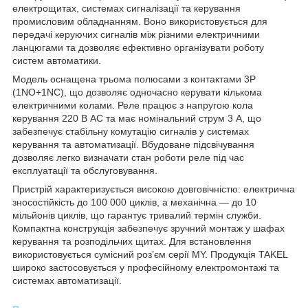
електрощитах, системах сигналізації та керування
промисловим обладнанням. Воно використовується для
передачі керуючих сигналів між різними електричними
ланцюгами та дозволяє ефективно організувати роботу
систем автоматики.
Модель оснащена трьома полюсами з контактами 3P
(1NO+1NC), що дозволяє одночасно керувати кількома
електричними колами. Реле працює з напругою кола
керування 220 В AC та має номінальний струм 3 А, що
забезпечує стабільну комутацію сигналів у системах
керування та автоматизації. Вбудоване підсвічування
дозволяє легко визначати стан роботи реле під час
експлуатації та обслуговування.
Пристрій характеризується високою довговічністю: електрична
зносостійкість до 100 000 циклів, а механічна — до 10
мільйонів циклів, що гарантує тривалий термін служби.
Компактна конструкція забезпечує зручний монтаж у шафах
керування та розподільчих щитах. Для встановлення
використовується сумісний роз’єм серії MY. Продукція TAKEL
широко застосовується у професійному електромонтажі та
системах автоматизації.