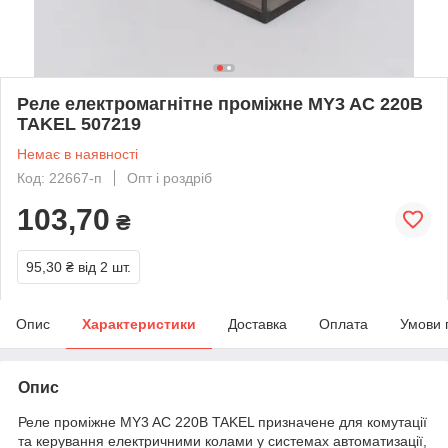
Реле електромагнітне проміжне MY3 AC 220В
TAKEL 507219
Немає в наявності
Код: 22667-п
Опт і роздріб
103,70
₴
95,30 ₴
від 2 шт.
Опис
Характеристики
Доставка
Оплата
Умови 
Опис
Реле проміжне MY3 AC 220В TAKEL призначене для комутації
та керування електричними колами у системах автоматизації,