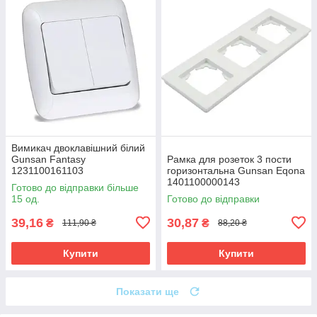
Вимикач двоклавішний білий
Gunsan Fantasy
Рамка для розеток 3 пости
1231100161103
горизонтальна Gunsan Eqona
1401100000143
Готово до відправки більше
15 од.
Готово до відправки
39,16
30,87
₴
₴
111,90 ₴
88,20 ₴
Купити
Купити
Показати ще