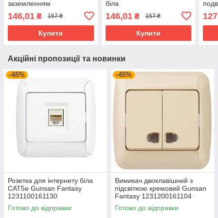
заземленням
біла
подв
146,01
146,01
127
₴
₴
157 ₴
157 ₴
Купити
Купити
Акційні пропозиції та новинки
–65%
–65%
Розетка для інтернету біла
Вимикач двоклавішний з
CAT5e Gunsan Fantasy
підсвіткою кремовий Gunsan
1231100161130
Fantasy 1231200161104
Готово до відправки
Готово до відправки