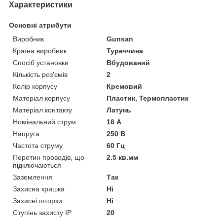
Характеристики
Основні атрибути
Виробник
Gunsan
Країна виробник
Туреччина
Спосіб установки
Вбудований
Кількість роз'ємів
2
Колір корпусу
Кремовий
Матеріал корпусу
Пластик, Термопластик
Матеріал контакту
Латунь
Номінальний струм
16 А
Напруга
250 В
Частота струму
60 Гц
Перетин проводів, що
2.5 кв.мм
підключаються
Заземлення
Так
Захисна кришка
Ні
Захисні шторки
Ні
Ступінь захисту IP
20