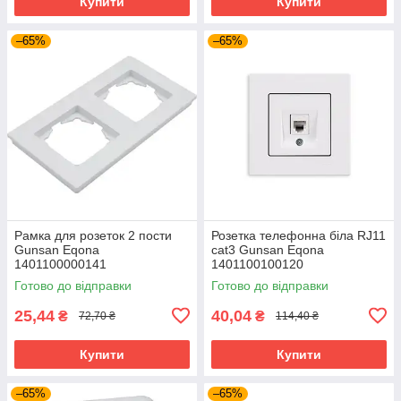
Купити
Купити
–65%
–65%
Рамка для розеток 2 пости
Розетка телефонна біла RJ11
Gunsan Eqona
cat3 Gunsan Eqona
1401100000141
1401100100120
горизонтальна подвійна біла
Готово до відправки
Готово до відправки
25,44
40,04
₴
₴
72,70 ₴
114,40 ₴
Купити
Купити
–65%
–65%