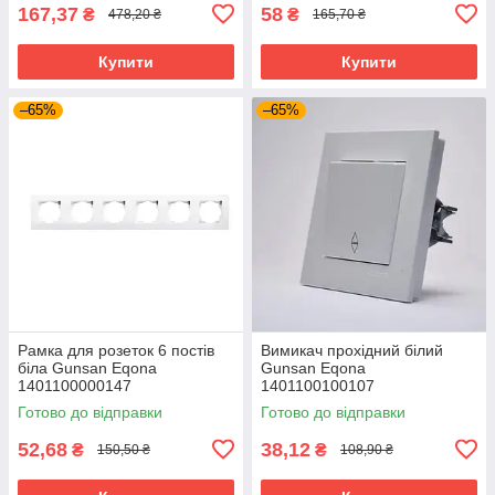
167,37
58
₴
₴
478,20 ₴
165,70 ₴
Купити
Купити
–65%
–65%
Рамка для розеток 6 постів
Вимикач прохідний білий
біла Gunsan Eqona
Gunsan Eqona
1401100000147
1401100100107
горизонтальна
Готово до відправки
Готово до відправки
52,68
38,12
₴
₴
150,50 ₴
108,90 ₴