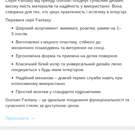
Серія Fantasy від бренду Gunsan поєднує сучасний дизайн,
високу якість матеріалів та надійність у використанні. Вона
створена для тих, хто цінує практичність і естетику в інтер’єрі.
Переваги серії Fantasy:
Широкий асортимент: вимикачі, розетки, рамки на 1–
5 постів.
Виготовлені з міцного пластику, стійкого до
механічних пошкоджень та вигоряння на сонці.
Ергономічна форма та приємна на дотик поверхня.
Класичний білий колір та універсальний дизайн легко
поєднуються з будь-яким інтер’єром.
Надійний механізм – довгий термін служби навіть при
інтенсивному використанні.
Простий монтаж у стандартні підрозетники.
Gunsan Fantasy – це ідеальне поєднання функціональності та
сучасного стилю за доступною ціною.
Приховати