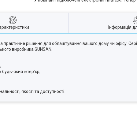
У компанії підключені електронні платежі. Тепе
арактеристики
Інформація д
та практичне рішення для облаштування вашого дому чи офісу. Сер
цького виробника GUNSAN.
;
 будь-який інтер’єр;
альності, якості та доступності.