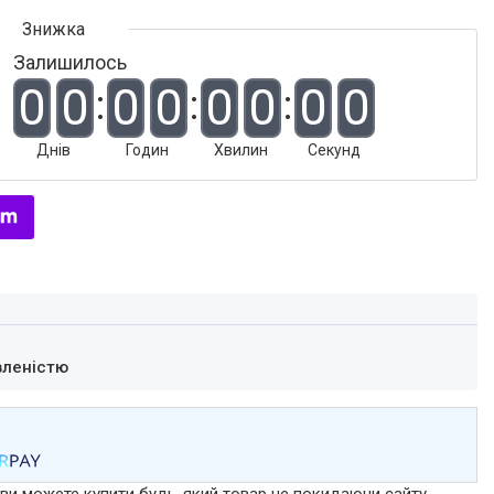
Залишилось
0
0
0
0
0
0
0
0
Днів
Годин
Хвилин
Секунд
вленістю