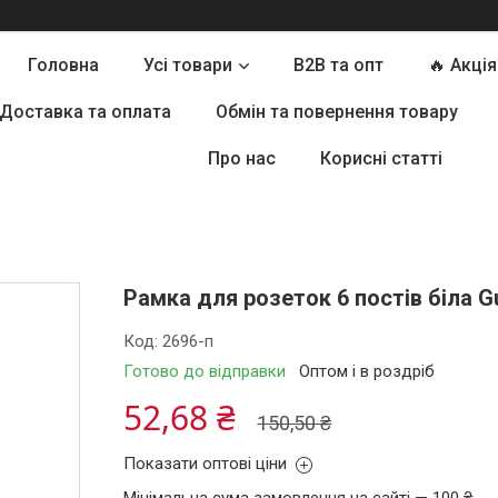
Головна
Усі товари
B2B та опт
🔥 Акція
Доставка та оплата
Обмін та повернення товару
Про нас
Корисні статті
Рамка для розеток 6 постів біла 
Код:
2696-п
Готово до відправки
Оптом і в роздріб
52,68 ₴
150,50 ₴
Показати оптові ціни