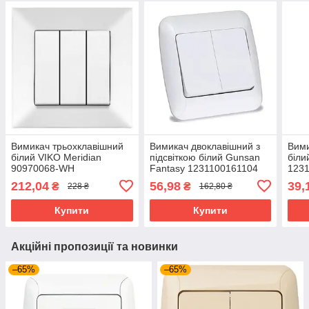
Вимикач трьохклавішний
Вимикач двоклавішний з
Вими
білий VIKO Meridian
підсвіткою білий Gunsan
біли
90970068-WH
Fantasy 1231100161104
123
212,04
56,98
39,
₴
₴
228 ₴
162,80 ₴
Купити
Купити
Акційні пропозиції та новинки
–65%
–65%