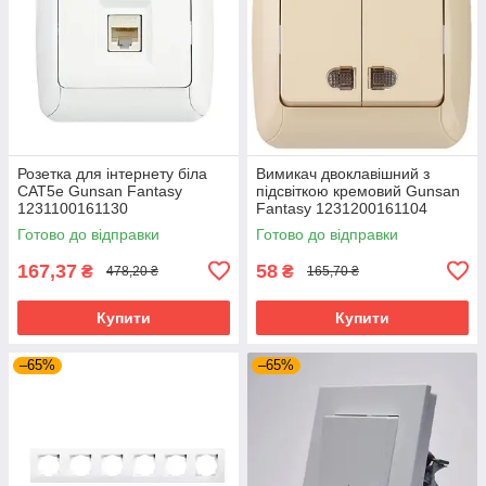
Розетка для інтернету біла
Вимикач двоклавішний з
CAT5e Gunsan Fantasy
підсвіткою кремовий Gunsan
1231100161130
Fantasy 1231200161104
Готово до відправки
Готово до відправки
167,37
58
₴
₴
478,20 ₴
165,70 ₴
Купити
Купити
–65%
–65%