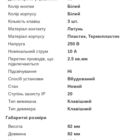
Колір кнопки
Білий
Колір корпусу
Білий
Кількість клавіш
3 шт.
Матеріал контакту
Латунь
Матеріал корпусу
Пластик, Термопластик
Напруга
250 В
Номінальний струм
10 А
Перетин проводів, що
2.5 кв.мм
підключаються
Підсвічування
Ні
Спосіб установки
Вбудований
Стан
Новий
Ступінь захисту IP
20
Тип вимикача
Клавішний
Тип диммера
Клавішний
Габаритні розміри
Висота
82 мм
Довжина
82 мм