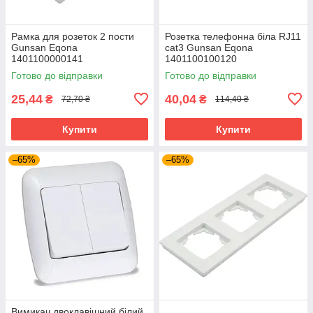
Рамка для розеток 2 пости
Розетка телефонна біла RJ11
Gunsan Eqona
cat3 Gunsan Eqona
1401100000141
1401100100120
горизонтальна подвійна біла
Готово до відправки
Готово до відправки
25,44
40,04
₴
₴
72,70 ₴
114,40 ₴
Купити
Купити
–65%
–65%
Вимикач двоклавішний білий