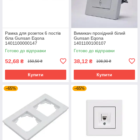
Рамка для розеток 6 постів
Вимикач прохідний білий
біла Gunsan Eqona
Gunsan Eqona
1401100000147
1401100100107
горизонтальна
Готово до відправки
Готово до відправки
52,68
38,12
₴
₴
150,50 ₴
108,90 ₴
Купити
Купити
–65%
–65%