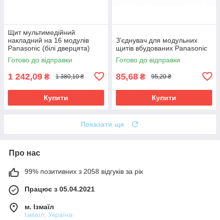
Щит мультимедійний
накладний на 16 модулів
Зʼєднувач для модульних
Panasonic (білі дверцята)
щитів вбудованих Panasonic
Готово до відправки
Готово до відправки
1 242,09
85,68
₴
₴
1 380,10 ₴
95,20 ₴
Купити
Купити
Показати ще
Про нас
99% позитивних з 2058 відгуків за рік
Працює з 05.04.2021
м. Ізмаїл
Ізмаїл, Україна