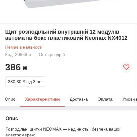
Щит розподільний внутрішній 12 модулів
автоматів бокс пластиковий Neomax NX4012
Немає в наявності
Код: 20868-п
Опт і роздріб
386
₴
330,60 ₴
від 3 шт.
Опис
Характеристики
Доставка
Оплата
Умови 
Опис
Розподільні щитки NEOMAX — надійність і безпека вашої
електромережі