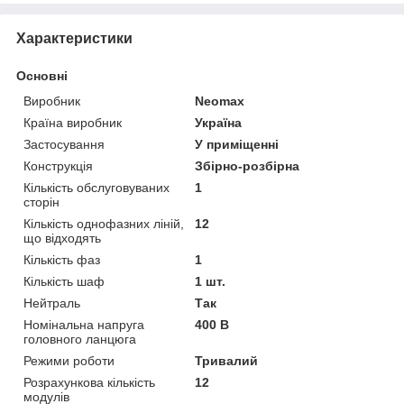
Характеристики
Основні
Виробник
Neomax
Країна виробник
Україна
Застосування
У приміщенні
Конструкція
Збірно-розбірна
Кількість обслуговуваних
1
сторін
Кількість однофазних ліній,
12
що відходять
Кількість фаз
1
Кількість шаф
1 шт.
Нейтраль
Так
Номінальна напруга
400 В
головного ланцюга
Режими роботи
Тривалий
Розрахункова кількість
12
модулів