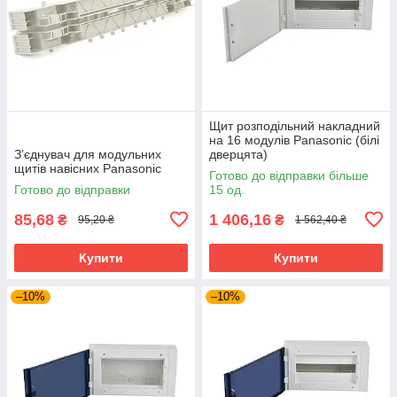
Щит розподільний накладний
на 16 модулів Panasonic (білі
Зʼєднувач для модульних
дверцята)
щитів навісних Panasonic
Готово до відправки більше
Готово до відправки
15 од.
85,68
1 406,16
₴
₴
95,20 ₴
1 562,40 ₴
Купити
Купити
–10%
–10%