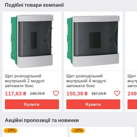
Подібні товари компанії
Щит розподільний
Щит розподільний
Щит 
внутрішній 2 модулі
внутрішній 4 модулі
внут
автомати бокс
автомати бокс
авто
пластиковий Neomax
пластиковий Neomax
пла
117,63
150,39
249
₴
₴
130,70 ₴
167,10 ₴
NX4202
NX4204
NX4
Купити
Купити
Акційні пропозиції та новинки
–10%
–10%