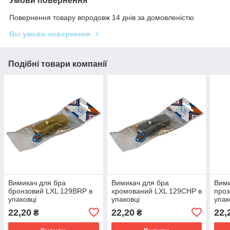
Умови повернення
Повернення товару впродовж 14 днів за домовленістю
Всі умови повернення
Подібні товари компанії
Вимикач для бра
Вимикач для бра
Вими
бронзовий LXL 129BRP в
хромований LXL 129CHP в
проз
упаковці
упаковці
упак
22,20
22,20
22,
₴
₴