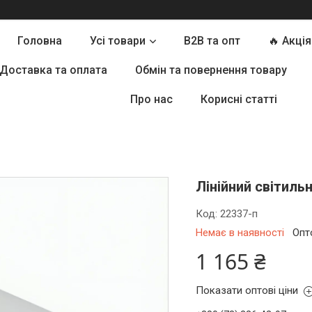
Головна
Усі товари
B2B та опт
🔥 Акція
Доставка та оплата
Обмін та повернення товару
Про нас
Корисні статті
Лінійний світиль
Код:
22337-п
Немає в наявності
Опт
1 165 ₴
Показати оптові ціни