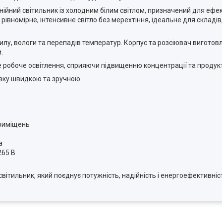
ійний світильник із холодним білим світлом, призначений для ефе
івномірне, інтенсивне світло без мерехтіння, ідеальне для складів,
 пилу, вологи та перепадів температур. Корпус та розсіювач виготов
.
ке робоче освітлення, сприяючи підвищенню концентрації та продук
вку швидкою та зручною.
приміщень
а
265 В
ітильник, який поєднує потужність, надійність і енергоефективніс