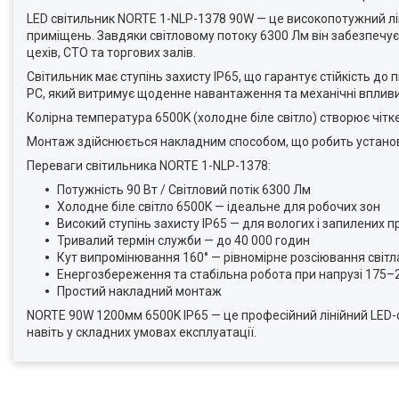
LED світильник NORTE 1-NLP-1378 90W — це високопотужний лін
приміщень. Завдяки світловому потоку 6300 Лм він забезпечує р
цехів, СТО та торгових залів.
Світильник має ступінь захисту IP65, що гарантує стійкість до
PC, який витримує щоденне навантаження та механічні впливи
Колірна температура 6500K (холодне біле світло) створює чіт
Монтаж здійснюється накладним способом, що робить устано
Переваги світильника NORTE 1-NLP-1378:
Потужність 90 Вт / Світловий потік 6300 Лм
Холодне біле світло 6500K — ідеальне для робочих зон
Високий ступінь захисту IP65 — для вологих і запилених 
Тривалий термін служби — до 40 000 годин
Кут випромінювання 160° — рівномірне розсіювання світл
Енергозбереження та стабільна робота при напрузі 175–
Простий накладний монтаж
NORTE 90W 1200мм 6500K IP65 — це професійний лінійний LED-св
навіть у складних умовах експлуатації.