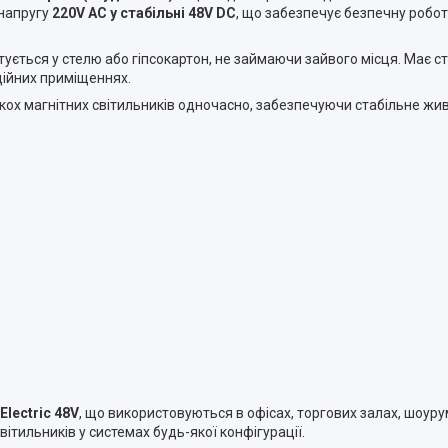
 напругу
220V AC у стабільні 48V DC
, що забезпечує безпечну роботу
тується у стелю або гіпсокартон, не займаючи зайвого місця. Має с
ційних приміщеннях.
ох магнітних світильників одночасно, забезпечуючи стабільне жив
lectric 48V
, що використовуються в офісах, торгових залах, шоуру
вітильників у системах будь-якої конфігурації.