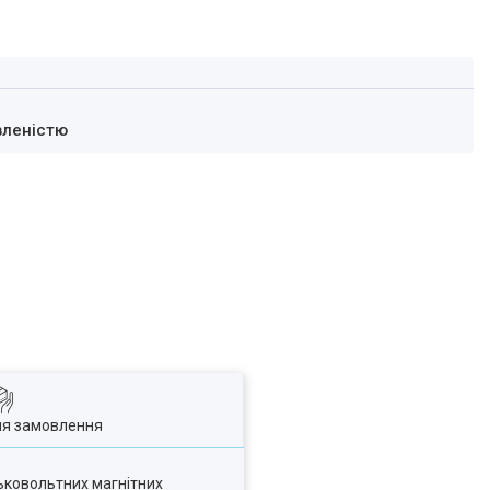
вленістю
ля замовлення
ьковольтних магнітних