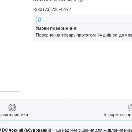
+380 (73) 226-42-97
повернення товару протягом 14 днів
за домо
арактеристики
Інформація д
V DC чорний (вбудований)
— це надійне рішення для живлення низ