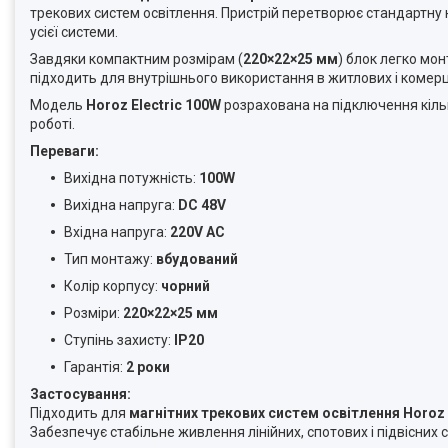
трекових систем освітлення. Пристрій перетворює стандартну
усієї системи.
Завдяки компактним розмірам (
220×22×25 мм
) блок легко мон
підходить для внутрішнього використання в житлових і комер
Модель
Horoz Electric 100W
розрахована на підключення кільк
роботі.
Переваги:
Вихідна потужність:
100W
Вихідна напруга:
DC 48V
Вхідна напруга:
220V AC
Тип монтажу:
вбудований
Колір корпусу:
чорний
Розміри:
220×22×25 мм
Ступінь захисту:
IP20
Гарантія:
2 роки
Застосування:
Підходить для
магнітних трекових систем освітлення Horoz E
Забезпечує стабільне живлення лінійних, спотових і підвісних с