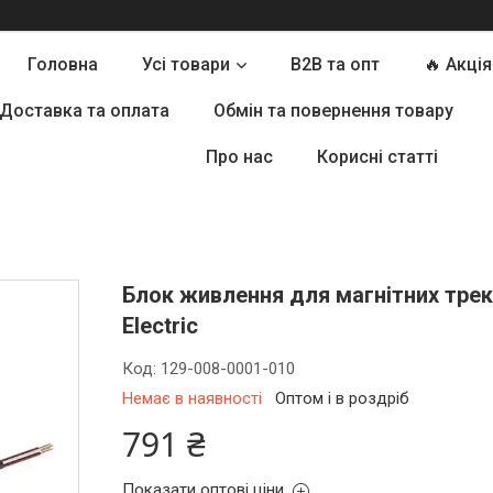
Головна
Усі товари
B2B та опт
🔥 Акція
Доставка та оплата
Обмін та повернення товару
Про нас
Корисні статті
Блок живлення для магнітних трек
Electric
Код:
129-008-0001-010
Немає в наявності
Оптом і в роздріб
791 ₴
Показати оптові ціни