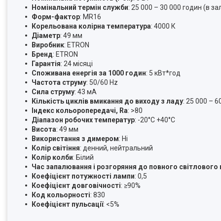
Номінальний термін служби
: 25 000 – 30 000 годин (в за
Форм-фактор
: MR16
Корельована колірна температура
: 4000 К
Діаметр
: 49 мм
Виробник
: ETRON
Бренд
: ETRON
Гарантія
: 24 місяці
Споживана енергія за 1000 годин
: 5 кВт*год
Частота струму
: 50/60 Hz
Сила струму
: 43 мА
Кількість циклів вмикання до виходу з ладу
: 25 000 – 6
Індекс кольоропередачі, Ra
: >80
Діапазон робочих температур
: -20°C +40°C
Висота
: 49 мм
Використання з димером
: Ні
Колір світіння
: денний, нейтральний
Колір колби
: Білий
Час запалювання і розгоряння до повного світлового
Коефіцієнт потужності лампи
: 0,5
Коефіцієнт довговічності
: ≥90%
Код кольорності
: 830
Коефіцієнт пульсації
: <5%