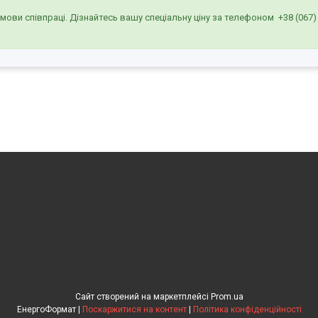
умови співпраці. Дізнайтесь вашу спеціальну ціну за телефоном
+38 (067)
Сайт створений на маркетплейсі
Prom.ua
ЕнергоФормат |
Поскаржитися на контент
|
Політика конфіденційності