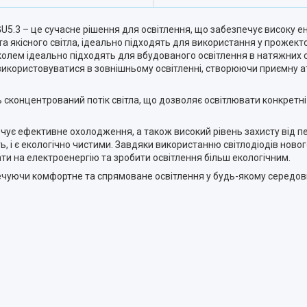
U5.3 – це сучасне рішення для освітлення, що забезпечує високу ен
а якісного світла, ідеально підходять для використання у прожект
околем ідеально підходять для вбудованого освітлення в натяжних с
ь використовуватися в зовнішньому освітленні, створюючи приємну 
сконцентрований потік світла, що дозволяє освітлювати конкретні 
чує ефективне охолодження, а також високий рівень захисту від п
ть, і є екологічно чистими. Завдяки використанню світлодіодів ново
и на електроенергію та зробити освітлення більш екологічним.
печуючи комфортне та спрямоване освітлення у будь-якому середов