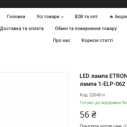
Головна
Усі товари
B2B та опт
🔥 Акція
Доставка та оплата
Обмін та повернення товару
Про нас
Корисні статті
LED лампа ETRON
лампа 1-ELP-062
Код:
22043-п
Готово до відправки бі
56 ₴
Показати оптові ціни