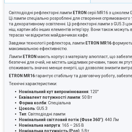
Світлодіодні рефлекторні лампи
ETRON
серії MR16 з цоколем G
Ці лампи спеціально розроблені для створення спрямованого т
та декоративному освітленні. Ці рефлекторні лампи з GU5.3 ц
ніш, картин або інших елементів інтер’єру. Вони також можут
терасах чи відкритих майданчиках кафе.
Завдяки технології рефлектора, лампи
ETRON MR16
формують 
максимальною ефективністю.
Лампи
ETRON
мають корпус з матеріалу алюпласт, що забезпе
безпечні для очей, не містять шкідливих речовин, таких як рту
споживають значно менше енергії, що дозволяє знизити витрат
ETRON MR16
гарантує стабільну та довговічну роботу, забез
Технічні характеристики:
Номінальний кут випромінювання
: 120°
Еквівалент потужності лампи
: 50 Вт
Форма колби
: Спеціальна
Цоколь
: GU5.3
Тип
: Світлодіодні лампи
Номінальний світловий потік (Фuse 360°)
: 440 Лм
Номінальна напруга
: 165 – 265 В
Номінальна потужність (Pon)
: 5 Вт