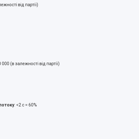
лежності від партії)
0 000 (в залежності від партії)
 потоку
: <2 с = 60%