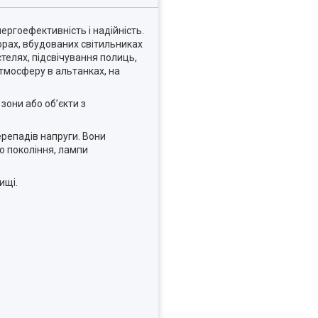
ергоефективність і надійність.
орах, вбудованих світильниках
телях, підсвічування полиць,
атмосферу в альтанках, на
зони або об’єкти з
ерепадів напруги. Вони
го покоління, лампи
ищі.