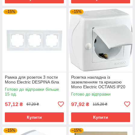
–15%
–15%
Рамка для розеток 3 пости
Розетка накладна із
Mono Electric DESPINA біла
заземленням та кришкою
Mono Electric OCTANS IP20
Готово до відправки більше
біла
15 од.
Готово до відправки
57,12
97,92
₴
₴
67,20 ₴
115,20 ₴
Купити
Купити
–15%
–15%