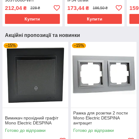
212,04
173,44
159
₴
₴
228 ₴
186,50 ₴
Купити
Купити
Акційні пропозиції та новинки
–15%
–15%
Рамка для розетки 2 пости
Вимикач прохідний графіт
Mono Electric DESPINA
Mono Electric DESPINA
антрацит
Готово до відправки
Готово до відправки