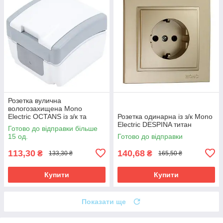
Розетка вулична
вологозахищена Mono
Electric OCTANS із з/к та
Розетка одинарна із з/к Mono
кришкою IP54 сіра
Electric DESPINA титан
Готово до відправки більше
15 од.
Готово до відправки
113,30
140,68
₴
₴
133,30 ₴
165,50 ₴
Купити
Купити
Показати ще