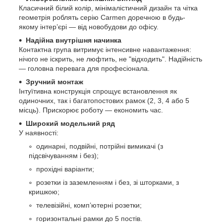
Класичний білий колір, мінімалістичний дизайн та чітка
геометрія роблять серію Carmen доречною в будь-
якому інтер’єрі — від новобудови до офісу.
Надійна внутрішня начинка
Контактна група витримує інтенсивне навантаження:
нічого не іскрить, не люфтить, не "відходить". Надійність
— головна перевага для професіонала.
Зручний монтаж
Інтуїтивна конструкція спрощує встановлення як
одиночних, так і багатопостових рамок (2, 3, 4 або 5
місць). Прискорює роботу — економить час.
Широкий модельний ряд
У наявності:
одинарні, подвійні, потрійні вимикачі (з
підсвічуванням і без);
прохідні варіанти;
розетки із заземленням і без, зі шторками, з
кришкою;
телевізійні, комп’ютерні розетки;
горизонтальні рамки до 5 постів.