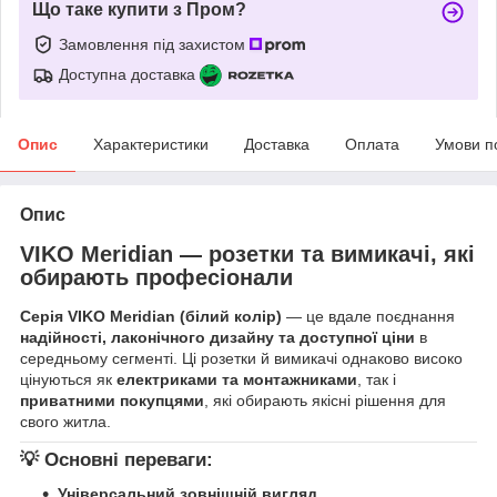
Що таке купити з Пром?
Замовлення під захистом
Доступна доставка
Опис
Характеристики
Доставка
Оплата
Умови п
Опис
VIKO Meridian — розетки та вимикачі, які
обирають професіонали
Серія VIKO Meridian (білий колір)
— це вдале поєднання
надійності, лаконічного дизайну та доступної ціни
в
середньому сегменті. Ці розетки й вимикачі однаково високо
цінуються як
електриками та монтажниками
, так і
приватними покупцями
, які обирають якісні рішення для
свого житла.
💡 Основні переваги:
Універсальний зовнішній вигляд