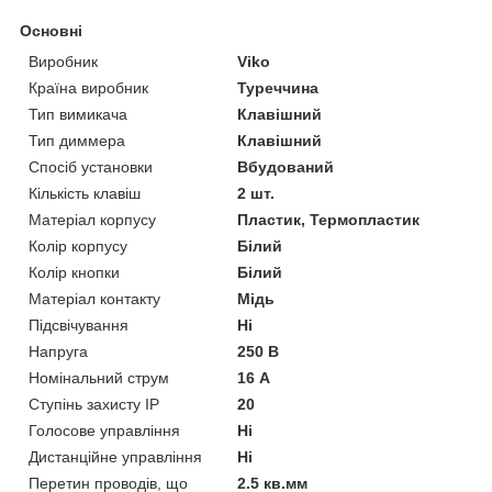
Основні
Виробник
Viko
Країна виробник
Туреччина
Тип вимикача
Клавішний
Тип диммера
Клавішний
Спосіб установки
Вбудований
Кількість клавіш
2 шт.
Матеріал корпусу
Пластик, Термопластик
Колір корпусу
Білий
Колір кнопки
Білий
Матеріал контакту
Мідь
Підсвічування
Ні
Напруга
250 В
Номінальний струм
16 А
Ступінь захисту IP
20
Голосове управління
Ні
Дистанційне управління
Ні
Перетин проводів, що
2.5 кв.мм