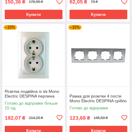
150,36
62,05
₴
₴
176,90 ₴
73 ₴
Купити
Купити
–15%
–15%
Розетка подвійна із з/к Mono
Electric DESPINA перлина
Рамка для розетки 4 пости
Mono Electric DESPINA срібло
Готово до відправки більше
15 од.
Готово до відправки
182,07
123,68
₴
₴
214,20 ₴
145,50 ₴
Купити
Купити