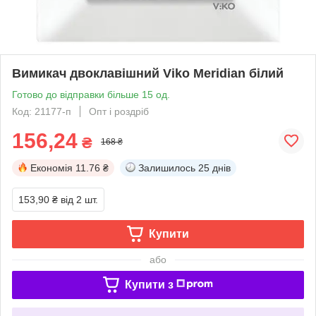
Вимикач двоклавішний Viko Meridian білий
Готово до відправки більше 15 од.
Код: 21177-п
Опт і роздріб
156,24
₴
168 ₴
Економія
11.76 ₴
Залишилось
25 днів
153,90 ₴
від 2 шт.
Купити
або
Купити з