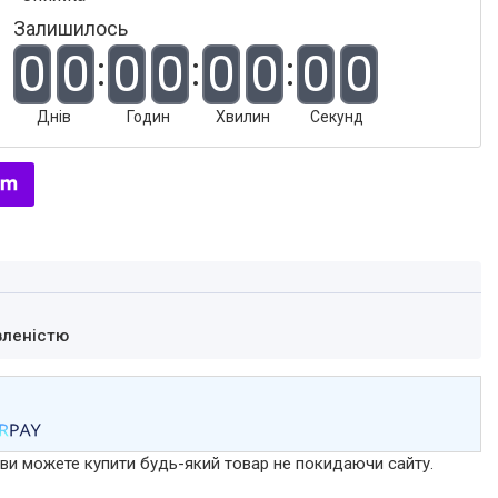
Залишилось
0
0
0
0
0
0
0
0
Днів
Годин
Хвилин
Секунд
вленістю
р ви можете купити будь-який товар не покидаючи сайту.