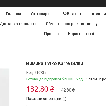
Головна
Усі товари
B2B та опт
🔥 Акція
Доставка та оплата
Обмін та повернення товару
Про нас
Корисні статті
Вимикач Viko Karre білий
Код:
21073-п
Готово до відправки більше 15 од.
Оптом і в р
132,80 ₴
142,80 ₴
Показати оптові ціни