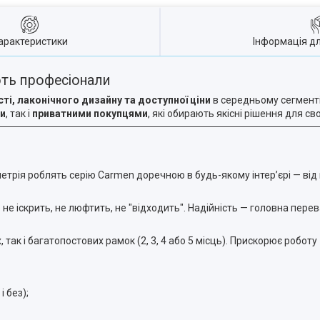
арактеристики
Інформація д
ють професіонали
ті, лаконічного дизайну та доступної ціни
в середньому сегменті.
и
, так і
приватними покупцями
, які обирають якісні рішення для св
метрія роблять серію Carmen доречною в будь-якому інтер’єрі — від
не іскрить, не люфтить, не "відходить". Надійність — головна пере
так і багатопостових рамок (2, 3, 4 або 5 місць). Прискорює роботу
і без);