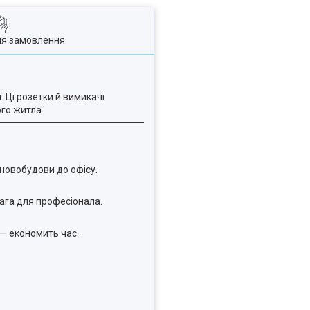
ля замовлення
 Ці розетки й вимикачі
ого житла.
 новобудови до офісу.
вага для професіонала.
 — економить час.