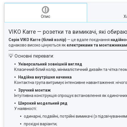
Опис
Х
VIKO Karre — розетки та вимикачі, які обира
Серія VIKO Karre (білий колір)
— це вдале поєднання
надійнос
однаково високо цінуються як
електриками та монтажникам
💡 Основні переваги:
Універсальний зовнішній вигляд
Класичний білий колір, мінімалістичний дизайн та чітка гео
Надійна внутрішня начинка
Контактна група витримує інтенсивне навантаження: нічого 
Зручний монтаж
Інтуїтивна конструкція спрощує встановлення як одиночних, 
Широкий модельний ряд
У наявності:
одинарні, подвійні, потрійні вимикачі (з підсвічуванням 
прохідні варіанти;