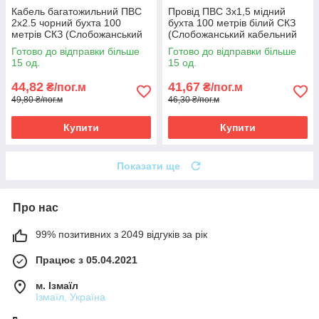
Кабель багатожильний ПВС
Провід ПВС 3х1,5 мідний
2х2.5 чорний бухта 100
бухта 100 метрів білий СКЗ
метрів СКЗ (Слобожанський
(Слобожанський кабельний
кабельний завод)
завод)
Готово до відправки більше
Готово до відправки більше
15 од.
15 од.
44,82
41,67
₴/пог.м
₴/пог.м
49,80 ₴/пог.м
46,30 ₴/пог.м
Купити
Купити
Показати ще
Про нас
99% позитивних з 2049 відгуків за рік
Працює з 05.04.2021
м. Ізмаїл
Ізмаїл, Україна