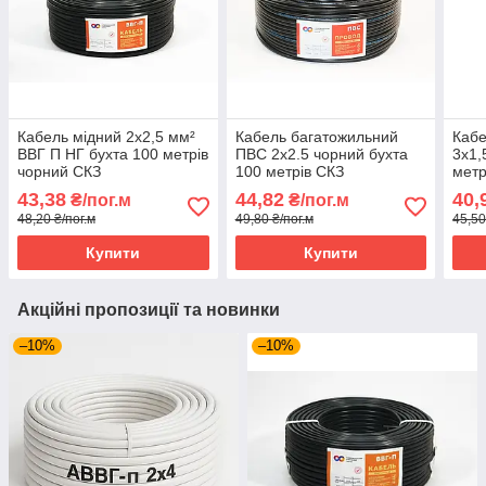
Кабель мідний 2х2,5 мм²
Кабель багатожильний
Кабе
ВВГ П НГ бухта 100 метрів
ПВС 2х2.5 чорний бухта
3х1,
чорний СКЗ
100 метрів СКЗ
метр
(Слобожанський
(Слобожанський
(Сл
43,38
44,82
40,
₴/пог.м
₴/пог.м
кабельний завод)
кабельний завод)
кабе
48,20 ₴/пог.м
49,80 ₴/пог.м
45,50
Купити
Купити
Акційні пропозиції та новинки
–10%
–10%