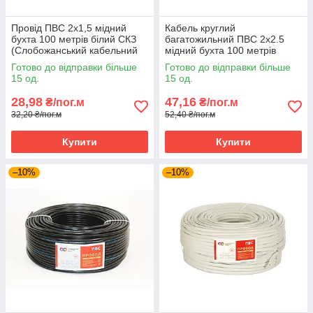
Провід ПВС 2х1,5 мідний
Кабель круглий
бухта 100 метрів білий СКЗ
багатожильний ПВС 2х2.5
(Слобожанський кабельний
мідний бухта 100 метрів
завод)
білий СКЗ (Слобожанський
Готово до відправки більше
Готово до відправки більше
кабельний завод)
15 од.
15 од.
28,98
47,16
₴/пог.м
₴/пог.м
32,20 ₴/пог.м
52,40 ₴/пог.м
Купити
Купити
–10%
–10%