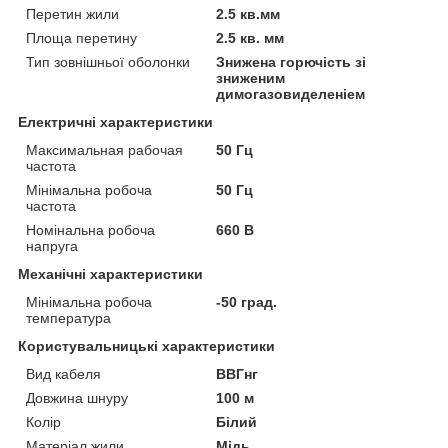
Перетин жили
2.5 кв.мм
Площа перетину
2.5 кв. мм
Тип зовнішньої оболонки
Знижена горючість зі
зниженим
димогазовиделеніем
Електричні характеристики
Максимальная рабочая
50 Гц
частота
Мінімальна робоча
50 Гц
частота
Номінальна робоча
660 В
напруга
Механічні характеристики
Мінімальна робоча
-50 град.
температура
Користувальницькі характеристики
Вид кабеля
ВВГнг
Довжина шнуру
100 м
Колір
Білий
Матеріал жили
Мідь