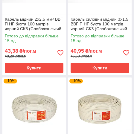
Кабель мідний 2х2,5 мм² ВВГ
Кабель силовий мідний 3х1,5
П НГ бухта 100 метрів
ВВГ П НГ бухта 100 метрів
чорний СКЗ (Слобожанський
чорний СКЗ (Слобожанський
кабельний завод)
кабельний завод)
Готово до відправки більше
Готово до відправки більше
15 од.
15 од.
43,38
40,95
₴/пог.м
₴/пог.м
48,20 ₴/пог.м
45,50 ₴/пог.м
Купити
Купити
–10%
–10%