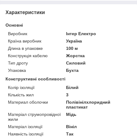
Характеристики
Основні
Виробник
Інтер Електро
Країна виробник
Україна
Длина в упаковке
100 м
Конструкція кабелю
Жорстка
Тип дроту
Силовий
Упаковка
Бухта
Конструктивні особливості
Колір ізоляції
Білий
Кількість жил
3
Материал оболочки
Полівінілхлоридний
пластикат
Матеріал струмопровідної
Мідь
жили
Матеріал ізоляції
Вініл
Наявність ізоляції
Так