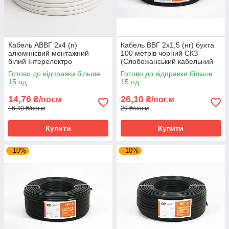
Кабель АВВГ 2х4 (п)
Кабель ВВГ 2х1,5 (нг) бухта
алюмінієвий монтажний
100 метрів чорний СКЗ
білий Інтерелектро
(Слобожанський кабельний
завод)
Готово до відправки більше
Готово до відправки більше
15 од.
15 од.
14,76
26,10
₴/пог.м
₴/пог.м
16,40 ₴/пог.м
29 ₴/пог.м
Купити
Купити
–10%
–10%