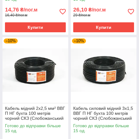
14,76
26,10
₴/пог.м
₴/пог.м
16,40 ₴/пог.м
29 ₴/пог.м
Купити
Купити
–10%
–10%
Кабель мідний 2х2,5 мм² ВВГ
Кабель силовий мідний 3х1,5
П НГ бухта 100 метрів
ВВГ П НГ бухта 100 метрів
чорний СКЗ (Слобожанський
чорний СКЗ (Слобожанський
кабельний завод)
кабельний завод)
Готово до відправки більше
Готово до відправки більше
15 од.
15 од.