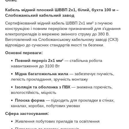
Кабель мідний плоский ШВВП 2х1, білий, бухта 100 м –
Слобожанський кабельний завод
Сертифікований мідний кабель ШВВП 2х1 мм² з гнучкою
конструкцією і повним перерізом призначений для з'єднання
електроприладів із мережею змінного струму до 380 В.
Виготовлений на Слобожанському кабельному заводі (СКЗ)
відповідно до сучасних стандартів якості та безпеки.
Основні переваги:
Повний переріз 2х1 мм²
— стабільна робота
навантаження до 3100 Вт
Мідна багатожильна жила
— забезпечує гнучкість,
легкість прокладання, зручність монтажу
Ізоляція та оболонка з ПВХ
— знижена горючість,
вологостійкість, міцність
Плоска форма
— підходить для прокладки в стінах,
каналах, коробах, побутових умовах
Сфера застосування:
Живлення побутових приладів та освітлення
Підведення до розеток, вимикачів