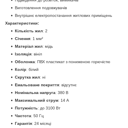
Виготовлення подовжувачів
Внутрішнє електропостачання житлових приміщень
Характеристики:
Кількість жил
: 2
Січення
: 1 мм²
Матеріал жил
: мідь
Ізоляція
: вініл
Оболонка
: ПВХ пластикат з пониженою горючістю
Колір
: білий
Скрутка жил
: ні
Емальоване покриття
: відсутнє
Номінальна напруга
: 380 В
Максимальний струм
: 14 А
Потужність
: до 3100 Вт
Частота
: 50 Гц
Гарантія
: 24 місяці