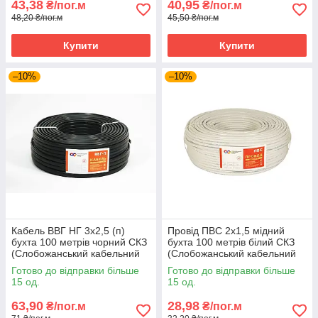
43,38
40,95
₴/пог.м
₴/пог.м
48,20 ₴/пог.м
45,50 ₴/пог.м
Купити
Купити
–10%
–10%
Кабель ВВГ НГ 3х2,5 (п)
Провід ПВС 2х1,5 мідний
бухта 100 метрів чорний СКЗ
бухта 100 метрів білий СКЗ
(Слобожанський кабельний
(Слобожанський кабельний
завод)
завод)
Готово до відправки більше
Готово до відправки більше
15 од.
15 од.
63,90
28,98
₴/пог.м
₴/пог.м