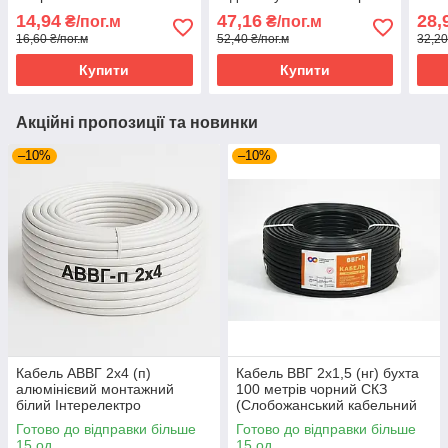
(Слобожанський
білий СКЗ
кабе
14,94
47,16
28,
₴/пог.м
₴/пог.м
кабельний завод)
(Слобожанський
16,60 ₴/пог.м
52,40 ₴/пог.м
32,20
кабельний завод)
Купити
Купити
Акційні пропозиції та новинки
–10%
–10%
Кабель АВВГ 2х4 (п)
Кабель ВВГ 2х1,5 (нг) бухта
алюмінієвий монтажний
100 метрів чорний СКЗ
білий Інтерелектро
(Слобожанський кабельний
завод)
Готово до відправки більше
Готово до відправки більше
15 од.
15 од.