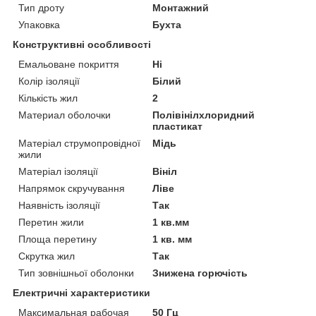
Тип дроту
Монтажний
Упаковка
Бухта
Конструктивні особливості
Емальоване покриття
Ні
Колір ізоляції
Білий
Кількість жил
2
Материал оболочки
Полівінілхлоридний
пластикат
Матеріал струмопровідної
Мідь
жили
Матеріал ізоляції
Вініл
Напрямок скручування
Ліве
Наявність ізоляції
Так
Перетин жили
1 кв.мм
Площа перетину
1 кв. мм
Скрутка жил
Так
Тип зовнішньої оболонки
Знижена горючість
Електричні характеристики
Максимальная рабочая
50 Гц