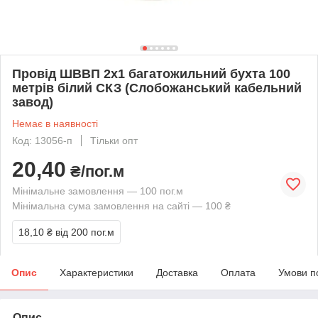
Провід ШВВП 2х1 багатожильний бухта 100
метрів білий СКЗ (Слобожанський кабельний
завод)
Немає в наявності
Код: 13056-п
Тільки опт
20,40
₴/пог.м
Мінімальне замовлення — 100 пог.м
Мінімальна сума замовлення на сайті — 100 ₴
18,10 ₴
від 200 пог.м
Опис
Характеристики
Доставка
Оплата
Умови п
Опис