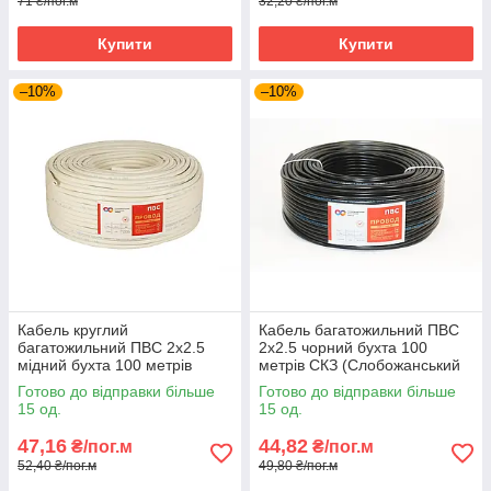
71 ₴/пог.м
32,20 ₴/пог.м
Купити
Купити
–10%
–10%
Кабель круглий
Кабель багатожильний ПВС
багатожильний ПВС 2х2.5
2х2.5 чорний бухта 100
мідний бухта 100 метрів
метрів СКЗ (Слобожанський
білий СКЗ (Слобожанський
кабельний завод)
Готово до відправки більше
Готово до відправки більше
кабельний завод)
15 од.
15 од.
47,16
44,82
₴/пог.м
₴/пог.м
52,40 ₴/пог.м
49,80 ₴/пог.м