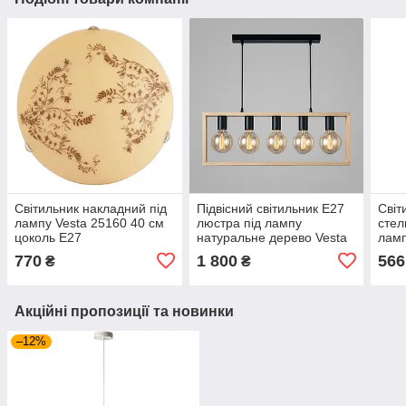
Світильник накладний під
Підвісний світильник Е27
Світ
лампу Vesta 25160 40 см
люстра під лампу
стел
цоколь Е27
натуральне дерево Vesta
ламп
64215
нату
770
1 800
566
₴
₴
Акційні пропозиції та новинки
–12%