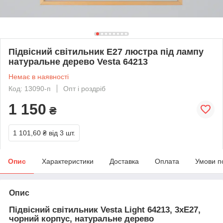
Підвісний світильник Е27 люстра під лампу
натуральне дерево Vesta 64213
Немає в наявності
Код: 13090-п
Опт і роздріб
1 150
₴
1 101,60 ₴
від 3 шт.
Опис
Характеристики
Доставка
Оплата
Умови п
Опис
Підвісний світильник Vesta Light 64213, 3xE27,
чорний корпус, натуральне дерево