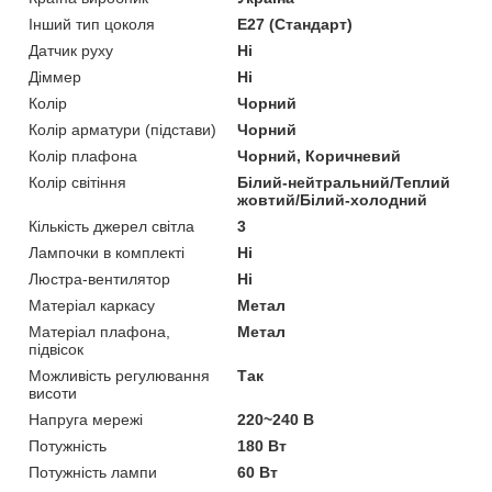
Інший тип цоколя
E27 (Стандарт)
Датчик руху
Ні
Діммер
Ні
Колір
Чорний
Колір арматури (підстави)
Чорний
Колір плафона
Чорний, Коричневий
Колір світіння
Білий-нейтральний/Теплий
жовтий/Білий-холодний
Кількість джерел світла
3
Лампочки в комплекті
Ні
Люстра-вентилятор
Ні
Матеріал каркасу
Метал
Матеріал плафона,
Метал
підвісок
Можливість регулювання
Так
висоти
Напруга мережі
220~240 В
Потужність
180 Вт
Потужність лампи
60 Вт