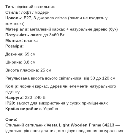
Тип:
підвісний світильник
Стиль:
лофт / модерн
Цоколь:
E27, 3 джерела світла (лампи не входять у
комплект)
Матеріали:
металевий каркас + натуральне дерево (бук)
Потужність ламп:
до 3×60 Вт
Монтаж:
планка
Розміри:
Довжина: 69 см
Ширина: 3,8 см
Висота плафона: 25 см
Регульована висота всього світильника: від 30 до 120 см
Колір:
чорний каркас, дерев'яні елементи натурального
відтінку
Напруга:
220–240 В
IP20:
захист для використання у сухих приміщеннях
Країна виробник:
Україна
Опис:
Стильний світильник
Vesta Light Wooden Frame 64213
—
ідеальне рішення для тих, хто цінує поєднання натуральних