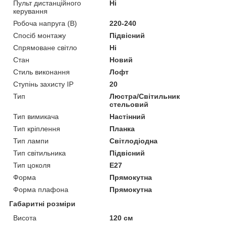
Пульт дистанційного
Ні
керування
Робоча напруга (В)
220-240
Спосіб монтажу
Підвісний
Спрямоване світло
Ні
Стан
Новий
Стиль виконання
Лофт
Ступінь захисту IP
20
Тип
Люстра/Світильник
стельовий
Тип вимикача
Настінний
Тип кріплення
Планка
Тип лампи
Світлодіодна
Тип світильника
Підвісний
Тип цоколя
E27
Форма
Прямокутна
Форма плафона
Прямокутна
Габаритні розміри
Висота
120 см