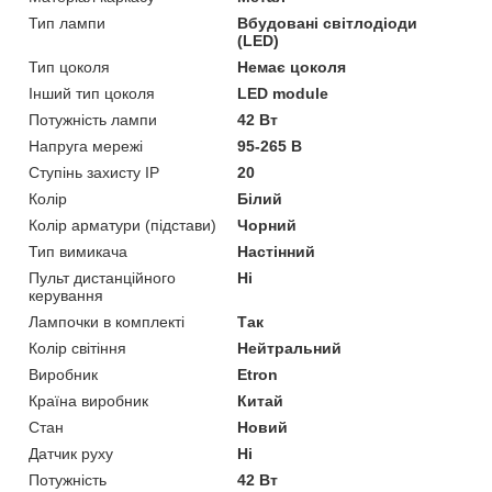
Тип лампи
Вбудовані світлодіоди
(LED)
Тип цоколя
Немає цоколя
Інший тип цоколя
LED module
Потужність лампи
42 Вт
Напруга мережі
95-265 В
Ступінь захисту IP
20
Колір
Білий
Колір арматури (підстави)
Чорний
Тип вимикача
Настінний
Пульт дистанційного
Ні
керування
Лампочки в комплекті
Так
Колір світіння
Нейтральний
Виробник
Etron
Країна виробник
Китай
Стан
Новий
Датчик руху
Ні
Потужність
42 Вт