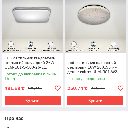
LED світильник квадратний
стельовий накладний 26W
Led світильник накладний
ULM-S01-S-300-26-L1,
стельовий 16W 260х55 мм
квадратна світлодіодна
денне світло ULM-R01-W2-
Готово до відправки більше
люстра
230-16 круглий
15 од.
Готово до відправки
481,68
250,74
₴
₴
535,20 ₴
278,60 ₴
Купити
Купити
Про нас