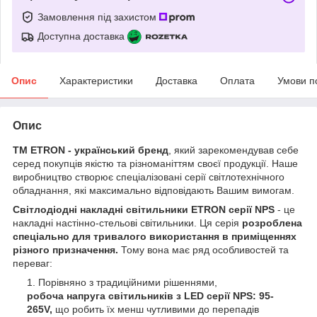
Замовлення під захистом
Доступна доставка
Опис
Характеристики
Доставка
Оплата
Умови п
Опис
ТМ ETRON - український бренд
, який зарекомендував себе
серед покупців якістю та різноманіттям своєї продукції. Наше
виробництво створює спеціалізовані серії світлотехнічного
обладнання, які максимально відповідають Вашим вимогам.
Світлодіодні накладні світильники ETRON серії NPS
- це
накладні настінно-стельові світильники. Ця серія
розроблена
спеціально для тривалого використання в приміщеннях
різного призначення.
Тому вона має ряд особливостей та
переваг:
Порівняно з традиційними рішеннями,
робоча напруга світильників з LED серії NPS: 95-
265V,
що робить їх менш чутливими до перепадів