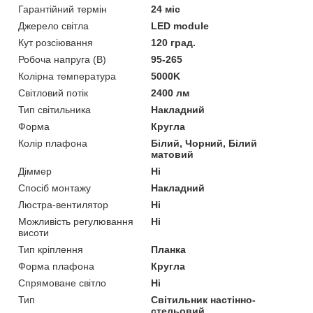
Гарантійний термін
24 міс
Джерело світла
LED module
Кут розсіювання
120 град.
Робоча напруга (В)
95-265
Колірна температура
5000K
Світловий потік
2400 лм
Тип світильника
Накладний
Форма
Кругла
Колір плафона
Білий, Чорний, Білий
матовий
Діммер
Ні
Спосіб монтажу
Накладний
Люстра-вентилятор
Ні
Можливість регулювання
Ні
висоти
Тип кріплення
Планка
Форма плафона
Кругла
Спрямоване світло
Ні
Тип
Світильник настінно-
стельовий