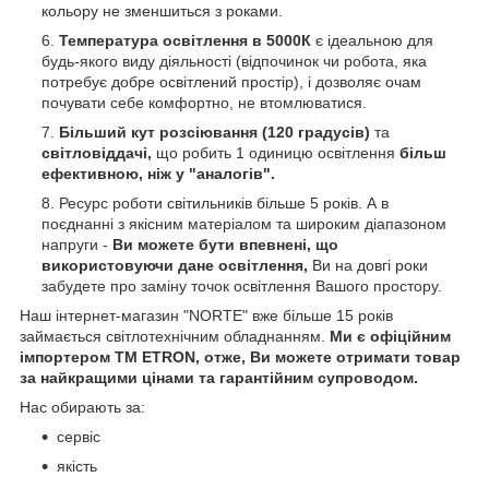
кольору не зменшиться з роками.
Температура освітлення в 5000К
є ідеальною для
будь-якого виду діяльності (відпочинок чи робота, яка
потребує добре освітлений простір), і дозволяє очам
почувати себе комфортно, не втомлюватися.
Більший кут розсіювання (120 градусів)
та
світловіддачі,
що робить 1 одиницю освітлення
більш
ефективною, ніж у "аналогів".
Ресурс роботи світильників більше 5 років. А в
поєднанні з якісним матеріалом та широким діапазоном
напруги -
Ви можете бути впевнені, що
використовуючи дане освітлення,
Ви на довгі роки
забудете про заміну точок освітлення Вашого простору.
Наш інтернет-магазин "NORTE" вже більше 15 років
займається світлотехнічним обладнанням.
Ми є офіційним
імпортером ТМ ETRON, отже, Ви можете отримати товар
за найкращими цінами та гарантійним супроводом.
Нас обирають за:
сервіс
якість