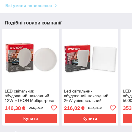
Всі умови повернення
Подібні товари компанії
LED світильник
Led світильник
LED 
вбудований накладний
вбудований накладний
вбуд
12W ETRON Multipurpose
26W універсальний
500
1-EMP-705 5000K ІР20
монтаж 5000K ІР20
Mult
146,38
216,02
353
₴
₴
266,15 ₴
617,20 ₴
ETRON 1-EMP-761
Купити
Купити