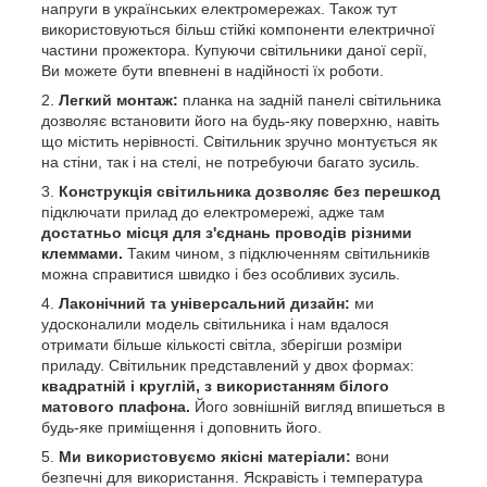
напруги в українських електромережах. Також тут
використовуються більш стійкі компоненти електричної
частини прожектора. Купуючи світильники даної серії,
Ви можете бути впевнені в надійності їх роботи.
Легкий монтаж:
планка на задній панелі світильника
дозволяє встановити його на будь-яку поверхню, навіть
що містить нерівності. Світильник зручно монтується як
на стіни, так і на стелі, не потребуючи багато зусиль.
Конструкція світильника дозволяє без перешкод
підключати прилад до електромережі, адже там
достатньо місця для з'єднань проводів різними
клеммами.
Таким чином, з підключенням світильників
можна справитися швидко і без особливих зусиль.
Лаконічний та універсальний дизайн:
ми
удосконалили модель світильника і нам вдалося
отримати більше кількості світла, зберігши розміри
приладу. Світильник представлений у двох формах:
квадратній і круглій, з використанням білого
матового плафона.
Його зовнішній вигляд впишеться в
будь-яке приміщення і доповнить його.
Ми використовуємо якісні матеріали:
вони
безпечні для використання. Яскравість і температура