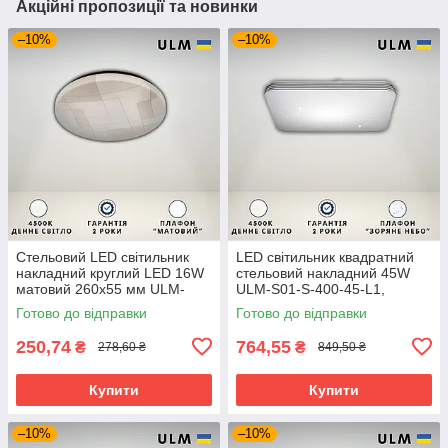
Акційні пропозиції та новинки
–10%
–10%
Стельовий LED світильник
LED світильник квадратний
накладний круглий LED 16W
стельовий накладний 45W
матовий 260х55 мм ULM-
ULM-S01-S-400-45-L1,
R01-W1-230-16
квадратна світлодіодна
Готово до відправки
Готово до відправки
люстра
250,74
764,55
₴
₴
278,60 ₴
849,50 ₴
Купити
Купити
–10%
–10%