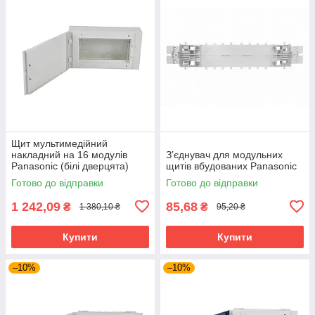
Щит мультимедійний
накладний на 16 модулів
Зʼєднувач для модульних
Panasonic (білі дверцята)
щитів вбудованих Panasonic
Готово до відправки
Готово до відправки
1 242,09
85,68
₴
₴
1 380,10 ₴
95,20 ₴
Купити
Купити
–10%
–10%