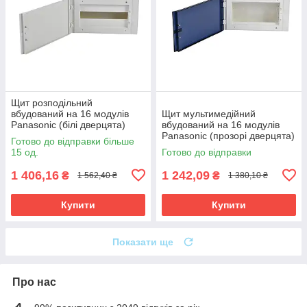
Щит розподільний
вбудований на 16 модулів
Щит мультимедійний
Panasonic (білі дверцята)
вбудований на 16 модулів
Panasonic (прозорі дверцята)
Готово до відправки більше
15 од.
Готово до відправки
1 406,16
1 242,09
₴
₴
1 562,40 ₴
1 380,10 ₴
Купити
Купити
Показати ще
Про нас