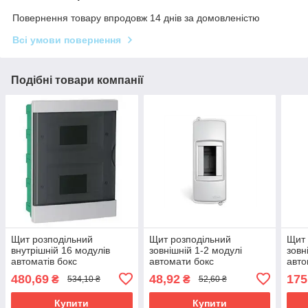
Повернення товару впродовж 14 днів за домовленістю
Всі умови повернення
Подібні товари компанії
Щит розподільний
Щит розподільний
Щит 
внутрішній 16 модулів
зовнішній 1-2 модулі
зовн
автоматів бокс
автомати бокс
авто
пластиковий Neomax
пластиковий Viko
пла
480,69
48,92
175
₴
₴
534,10 ₴
52,60 ₴
NX4216
90914001
NX4
Купити
Купити