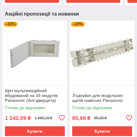
Акційні пропозиції та новинки
–10%
–10%
Щит мультимедійний
вбудований на 16 модулів
Зʼєднувач для модульних
Panasonic (білі дверцята)
щитів навісних Panasonic
Готово до відправки
Готово до відправки
1 242,09
85,68
₴
₴
1 380,10 ₴
95,20 ₴
Купити
Купити