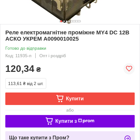
Реле електромагнітне проміжне МY4 DС 12В
АСКО УКРЕМ A0090010025
Готово до відправки
Код: 11935-п
Опт і роздріб
120,34
₴
113,61 ₴
від 2 шт.
Купити
або
Купити з
Що таке купити з Пром?