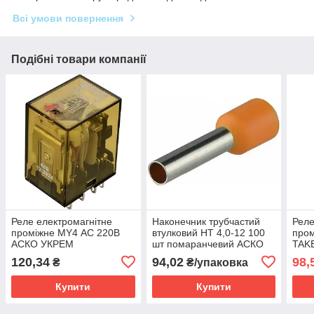
Всі умови повернення
Подібні товари компанії
Реле електромагнітне
Наконечник трубчастий
Реле
проміжне МY4 АС 220В
втулковий НТ 4,0-12 100
пром
АСКО УКРЕМ
шт помаранчевий АСКО
TAK
A0090010009
УКРЕМ A0060010029
120,34
94,02
98,
₴
₴/упаковка
Купити
Купити