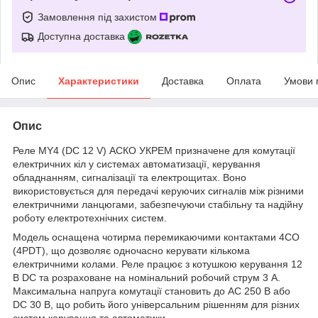
Замовлення під захистом
Доступна доставка
Опис
Характеристики
Доставка
Оплата
Умови 
Опис
Реле MY4 (DC 12 V) АСКО УКРЕМ призначене для комутації
електричних кіл у системах автоматизації, керування
обладнанням, сигналізації та електрощитах. Воно
використовується для передачі керуючих сигналів між різними
електричними ланцюгами, забезпечуючи стабільну та надійну
роботу електротехнічних систем.
Модель оснащена чотирма перемикаючими контактами 4CO
(4PDT), що дозволяє одночасно керувати кількома
електричними колами. Реле працює з котушкою керування 12
В DC та розраховане на номінальний робочий струм 3 А.
Максимальна напруга комутації становить до AC 250 В або
DC 30 В, що робить його універсальним рішенням для різних
систем керування та автоматики.