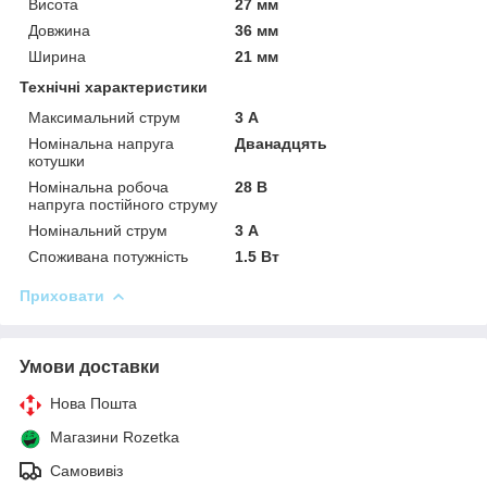
Висота
27 мм
Довжина
36 мм
Ширина
21 мм
Технічні характеристики
Максимальний струм
3 А
Номінальна напруга
Дванадцять
котушки
Номінальна робоча
28 В
напруга постійного струму
Номінальний струм
3 А
Споживана потужність
1.5 Вт
Приховати
Умови доставки
Нова Пошта
Магазини Rozetka
Самовивіз