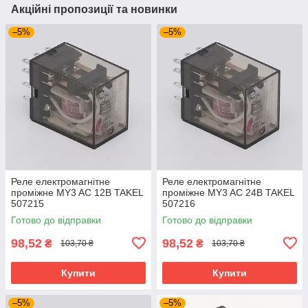
Акційні пропозиції та новинки
–5%
–5%
Реле електромагнітне
Реле електромагнітне
проміжне MY3 AC 12В TAKEL
проміжне MY3 AC 24В TAKEL
507215
507216
Готово до відправки
Готово до відправки
98,52
98,52
₴
₴
103,70 ₴
103,70 ₴
Купити
Купити
–5%
–5%