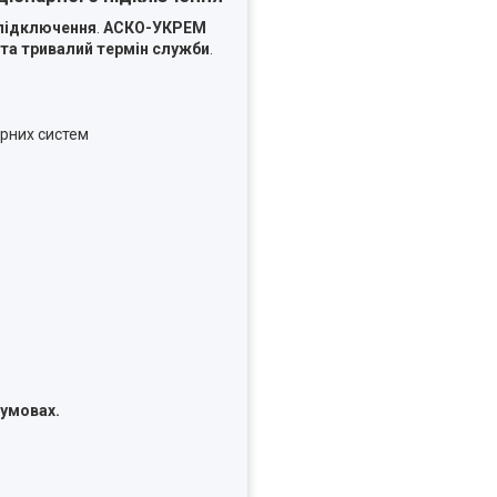
ь підключення
.
АСКО-УКРЕМ
 та тривалий термін служби
.
арних систем
х умовах
.