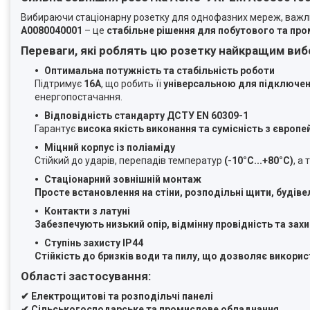
Вибираючи стаціонарну розетку для однофазних мереж, важ
A0080040001
– це
стабільне рішення для побутового та пр
Переваги, які роблять цю розетку найкращим виб
Оптимальна потужність та стабільність роботи
Підтримує
16А
, що робить її
універсальною для підключен
енергопостачання.
Відповідність стандарту ДСТУ EN 60309-1
Гарантує
висока якість виконання та сумісність з євро
Міцний корпус із поліаміду
Стійкий до ударів, перепадів температур
(-10°C...+80°C)
, а
Стаціонарний зовнішній монтаж
Просте встановлення на
стіни, розподільні щити, будіве
Контакти з латуні
Забезпечують
низький опір, відмінну провідність та захи
Ступінь захисту IP44
Стійкість до
бризків води та пилу
, що дозволяє викорис
Області застосування:
✔ Електрощитові та розподільчі панелі
✔ Сільськогосподарське та промислове обладнання