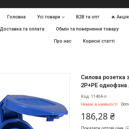
Головна
Усі товари
B2B та опт
🔥 Акція
Доставка та оплата
Обмін та повернення товару
Про нас
Корисні статті
Силова розетка 
2Р+РЕ однофзна
Код:
11404-п
Немає в наявності
Опт
186,28 ₴
Показати оптові ціни