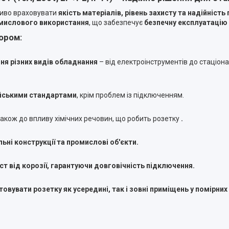
ливо враховувати
якість матеріалів, рівень захисту та надійніст
омислового використання
, що забезпечує
безпечну експлуатацію
ором:
ня різних видів обладнання
– від електроінструментів до стаціон
пейськими стандартами
, крім проблем із підключенням.
 також до впливу хімічних речовин, що робить розетку
.
льні конструкції та промислові об'єкти
.
ст від корозії
, гарантуючи
довговічність підключення
.
товувати розетку
як усередині, так і зовні приміщень у помірни