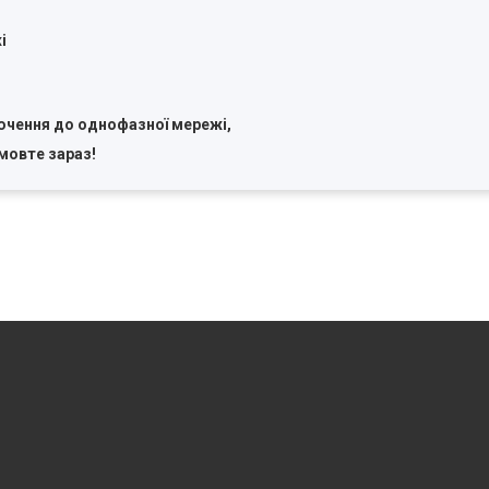
і
лючення до однофазної мережі
,
мовте зараз!