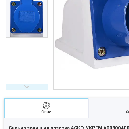
Опис
Х
Сильна зовнішня розетка АСКО-УКРЕМ A0080040001