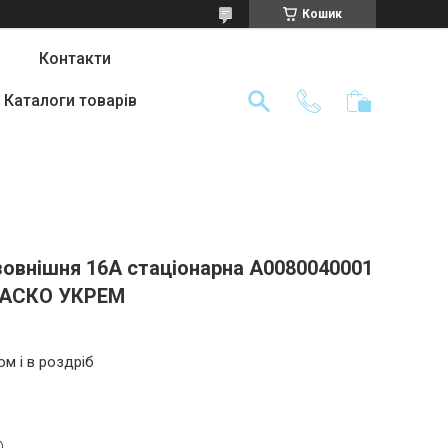
Кошик
Контакти
Каталоги товарів
зовнішня 16А стаціонарна A0080040001
 АСКО УКРЕМ
ом і в роздріб