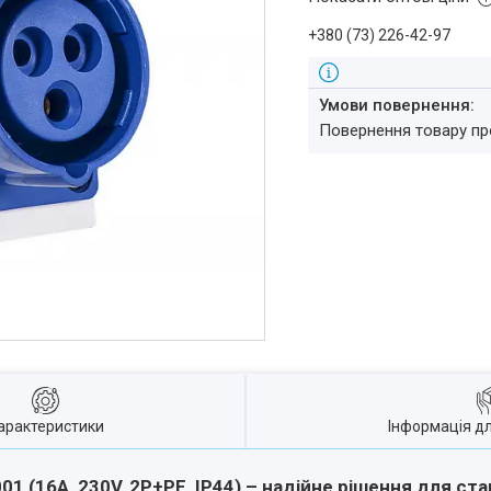
+380 (73) 226-42-97
повернення товару п
арактеристики
Інформація д
 (16А, 230V, 2P+PE, IP44) – надійне рішення для ст