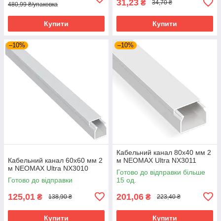
31,23
₴
34,70 ₴
480,99 ₴/упаковка
Купити
Купити
–10%
–10%
Кабельний канал 80х40 мм 2
Кабельний канал 60х60 мм 2
м NEOMAX Ultra NX3011
м NEOMAX Ultra NX3010
Готово до відправки більше
Готово до відправки
15 од.
125,01
201,06
₴
₴
138,90 ₴
223,40 ₴
Купити
Купити