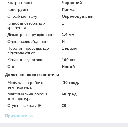
Колір ізоляції
Червоний
Конструкція
Пряма
Спосіб монтажу
Опресовування
Кількість отворів для
1
кріплення
Діаметр отвору кріплення
1.4 мм
Одноразове з'єднання
Ні
Перетин проводів, що
1 кв.мм
підключаються
Кількість в упаковці
100 шт.
Стан
Новий
Додаткові характеристики
Мінімальна робоча
-10 град.
температура
Максимальна робоча
60 град.
температура
Ступінь захисту IP
20
Приховати