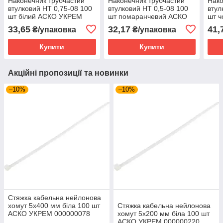
Наконечник трубчастий
Наконечник трубчастий
Нако
втулковий НТ 0,75-08 100
втулковий НТ 0,5-08 100
втул
шт білий АСКО УКРЕМ
шт помаранчевий АСКО
шт 
A0060010062
УКРЕМ A0060010001
A00
33,65
32,17
41,
₴/упаковка
₴/упаковка
Купити
Купити
Акційні пропозиції та новинки
–10%
–10%
Стяжка кабельна нейлонова
хомут 5х400 мм біла 100 шт
Стяжка кабельна нейлонова
АСКО УКРЕМ 000000078
хомут 5х200 мм біла 100 шт
АСКО УКРЕМ 000000220