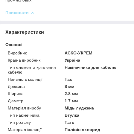
Приховати
Характеристики
Основні
Виробник
АСКО-УКРЕМ
Країна виробник
Україна
Тип елемента кріплення
Накінечники для кабелю
кабелю
Наявність ізоляції
Так
Довжина
8 мм
Ширина
2.8 мм
Діаметр
1.7 мм
Матеріал виробу
Мідь луджена
Тип накінечника
Втулка
Тип роз'єму
Тато
Матеріал ізоляції
Полівінілхлорид