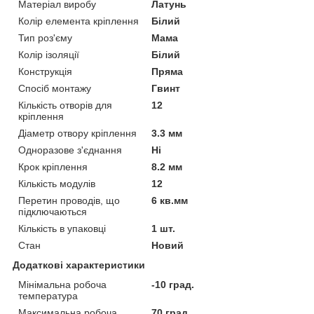
Матеріал виробу
Латунь
Колір елемента кріплення
Білий
Тип роз'єму
Мама
Колір ізоляції
Білий
Конструкція
Пряма
Спосіб монтажу
Гвинт
Кількість отворів для
12
кріплення
Діаметр отвору кріплення
3.3 мм
Одноразове з'єднання
Ні
Крок кріплення
8.2 мм
Кількість модулів
12
Перетин проводів, що
6 кв.мм
підключаються
Кількість в упаковці
1 шт.
Стан
Новий
Додаткові характеристики
Мінімальна робоча
-10 град.
температура
Максимальна робоча
70 град.