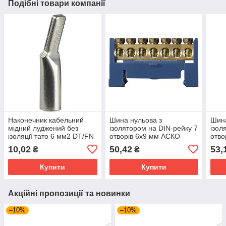
Подібні товари компанії
Наконечник кабельний
Шина нульова з
Шина
мідний луджений без
ізолятором на DIN-рейку 7
ізол
ізоляції тато 6 мм2 DT/FN
отворів 6х9 мм АСКО
отво
1 шт АСКО УКРЕМ
УКРЕМ BC-507
УКР
10,02
50,42
53,
₴
₴
A0060190001
A0150120032
A01
Купити
Купити
Акційні пропозиції та новинки
–10%
–10%