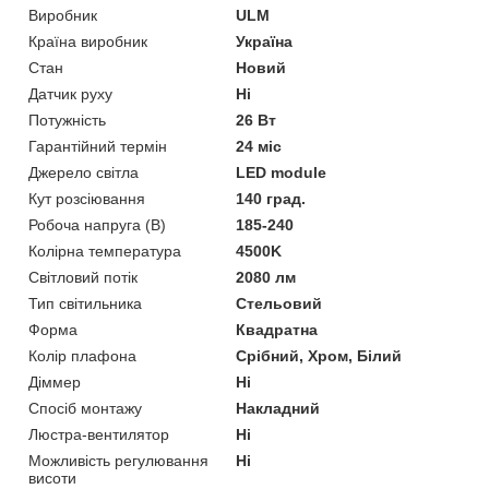
Виробник
ULM
Країна виробник
Україна
Стан
Новий
Датчик руху
Ні
Потужність
26 Вт
Гарантійний термін
24 міс
Джерело світла
LED module
Кут розсіювання
140 град.
Робоча напруга (В)
185-240
Колірна температура
4500K
Світловий потік
2080 лм
Тип світильника
Стельовий
Форма
Квадратна
Колір плафона
Срібний, Хром, Білий
Діммер
Ні
Спосіб монтажу
Накладний
Люстра-вентилятор
Ні
Можливість регулювання
Ні
висоти