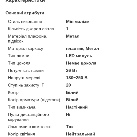
Характеристики
Основні атрибути
Стиль виконання
Мінімалізм
Кількість джерел світла
1
Матеріал плафона,
Метал
підвісок
Матеріал каркасу
пластик, Метал
Тип лампи
LED модуль
Тип цоколя
Немає цоколя
Потужність лампи
26 Вт
Напруга мережі
180~250 В
Ступінь захисту IP
20
Колір
Білий
Колір арматури (підстави)
Білий
Тип вимикача
Настінний
Пульт дистанційного
Ні
керування
Лампочки в комплекті
Так
Колір світіння
Нейтральний