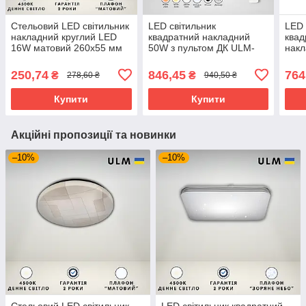
Стельовий LED світильник
LED світильник
LED 
накладний круглий LED
квадратний накладний
квад
16W матовий 260х55 мм
50W з пультом ДК ULM-
нак
ULM-R01-W1-230-16
1017 300 мм, люстра
S-40
пульт дистанційного
світ
250,74
846,45
764
₴
₴
278,60 ₴
940,50 ₴
керування
Купити
Купити
Акційні пропозиції та новинки
–10%
–10%
Стельовий LED світильник
LED світильник квадратний