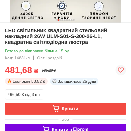
LED світильник квадратний стельовий
накладний 26W ULM-S01-S-300-26-L1,
квадратна світлодіодна люстра
Готово до відправки більше 15 од.
Код: 14881-п
Опт і роздріб
481,68
₴
535,20 ₴
Економія
53.52 ₴
Залишилось
25 днів
466,50 ₴
від 3 шт.
Купити
або
Купити з