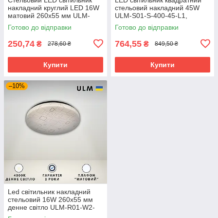
накладний круглий LED 16W
стельовий накладний 45W
матовий 260х55 мм ULM-
ULM-S01-S-400-45-L1,
R01-W1-230-16
квадратна світлодіодна
Готово до відправки
Готово до відправки
люстра
250,74
764,55
₴
₴
278,60 ₴
849,50 ₴
Купити
Купити
–10%
Led світильник накладний
стельовий 16W 260х55 мм
денне світло ULM-R01-W2-
230-16 круглий