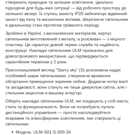
створюють природне та затишне освітлення, ідеально
підходяче для будь-якої ситуації — від робочого простору до
затишної вечері. Їх ступінь захисту IP20 забезпечує відмінний
захист від пилу та механічних впливів, зберігаючи світильники
в ідеальному стані протягом тривалого періоду.
Зроблені в Україні, з високоякісних матеріалів, корпус
світильників виготовлений з металу, а розсіювач — з міцного
пластику. Це гарантує довгий термін служби та надійність
конструкції. Накладні світильники ULM призначені для
довгострокового використання, що підтверджується
гарантійним терміном у 2 роки.
Приголомшливий вигляд "Starry sky" (S) розсіювача надає
особливий шарм світильникам, створюючи враження
обгортання приміщення зоряним небом. Додаючи нотку магії
та загадковості, вони стануть не лише джерелом світла, але і
стильним акцентом в вашому інтер'єрі.
Оберіть накладні світильники ULM, які поєднують у собі якість,
стиль та функціональність. Вони не потребують пульта
дистанційного управління — просто насолоджуйтеся
яскравим та атмосферним освітленням, яке створюють ці
світильники.
Модель: ULM-S01-S-300-26