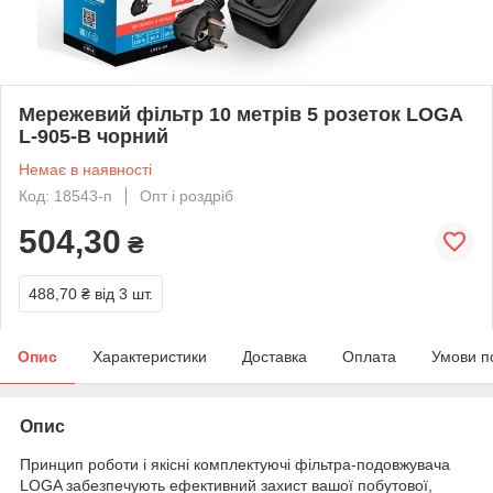
Мережевий фільтр 10 метрів 5 розеток LOGA
L-905-B чорний
Немає в наявності
Код: 18543-п
Опт і роздріб
504,30
₴
488,70 ₴
від 3 шт.
Опис
Характеристики
Доставка
Оплата
Умови п
Опис
Принцип роботи і якісні комплектуючі фільтра-подовжувача
LOGA забезпечують ефективний захист вашої побутової,