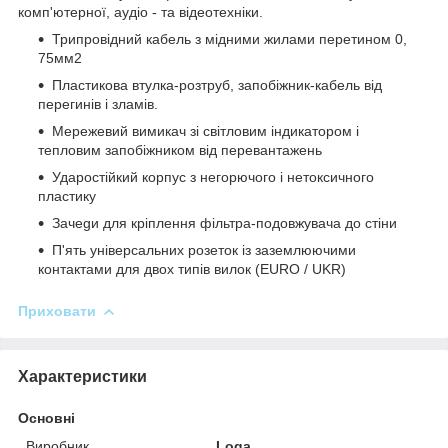
комп'ютерної, аудіо - та відеотехніки.
Трипровідний кабель з мідними жилами перетином 0,
75мм2
Пластикова втулка-розтруб, запобіжник-кабель від
перегинів і зламів.
Мережевий вимикач зі світловим індикатором і
тепловим запобіжником від перевантажень
Ударостійкий корпус з негорючого і нетоксичного
пластику
Зачеgи для кріплення фільтра-подовжувача до стіни
П'ять універсальних розеток із заземлюючими
контактами для двох типів вилок (EURO / UKR)
Приховати
Характеристики
Основні
Виробник
Loga