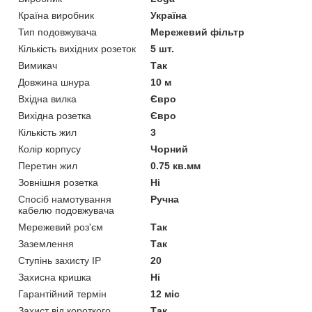
Країна виробник
Україна
Тип подовжувача
Мережевий фільтр
Кількість вихідних розеток
5 шт.
Вимикач
Так
Довжина шнура
10 м
Вхідна вилка
Євро
Вихідна розетка
Євро
Кількість жил
3
Колір корпусу
Чорний
Перетин жил
0.75 кв.мм
Зовнішня розетка
Ні
Спосіб намотування
Ручна
кабелю подовжувача
Мережевий роз'єм
Так
Заземлення
Так
Ступінь захисту IP
20
Захисна кришка
Ні
Гарантійний термін
12 міс
Захист від короткого
Так