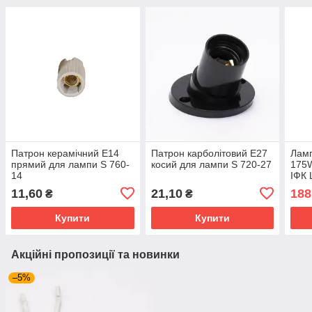
Патрон керамічний Е14
Патрон карболітовий Е27
Лам
прямий для лампи S 760-
косий для лампи S 720-27
175W
14
ІФК 
240v
11,60
21,10
188
₴
₴
обіг
Купити
Купити
Акційні пропозиції та новинки
–5%