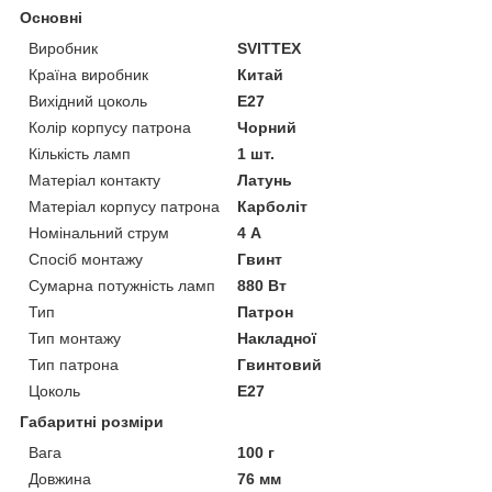
Основні
Виробник
SVITTEX
Країна виробник
Китай
Вихідний цоколь
Е27
Колір корпусу патрона
Чорний
Кількість ламп
1 шт.
Матеріал контакту
Латунь
Матеріал корпусу патрона
Карболіт
Номінальний струм
4 А
Спосіб монтажу
Гвинт
Сумарна потужність ламп
880 Вт
Тип
Патрон
Тип монтажу
Накладної
Тип патрона
Гвинтовий
Цоколь
E27
Габаритні розміри
Вага
100 г
Довжина
76 мм