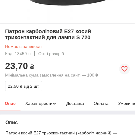
Патрон карболітовий Е27 косий
триконтактний для лампи S 720
Немає в наявності
Код: 13459-п
Опт і роздріб
23,70
₴
Мінімальна сума замовлення на сайті — 100 ₴
22,50 ₴
від 2 шт.
Опис
Характеристики
Доставка
Оплата
Умови п
Опис
Патрон косий Е27 трьохконтактний (карболіт, чорний) —